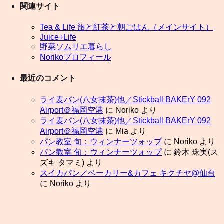
関連サイト
Tea & Life 旅と紅茶と朝ごはん（メインサイト）
Juice+Life
野菜ソムリエ暮らし
Norikoプロフィール
最近のコメント
ライ麦パン(八女抹茶)他／Stickball BAKErY 092
Airport＠福岡空港
に
Noriko
より
ライ麦パン(八女抹茶)他／Stickball BAKErY 092
Airport＠福岡空港
に
Mia
より
パン教室 旬：ウィンナーツォップ
に
Noriko
より
パン教室 旬：ウィンナーツォップ
に
鈴木 珠実(ス
ズキ タマミ)
より
スイカパン／ベーカリー&カフェ キクチヤ@仙台
に
Noriko
より