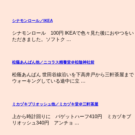
シナモンロール／IKEA
シナモンロール 100円 IKEAで色々見た後におやつをい
ただきました。ソフトク …
松蔭あんぱん他／ニコラス精養堂＠松陰神社前
松蔭あんぱん 世田谷線沿いを下高井戸から三軒茶屋まで
ウォーキングしている途中に立 …
ミカヅキブリオッシュ他／ミカヅキ堂＠三軒茶屋
上から時計回りに バゲットハーフ410円 ミカヅキブ
リオッシュ340円 アンチョ …