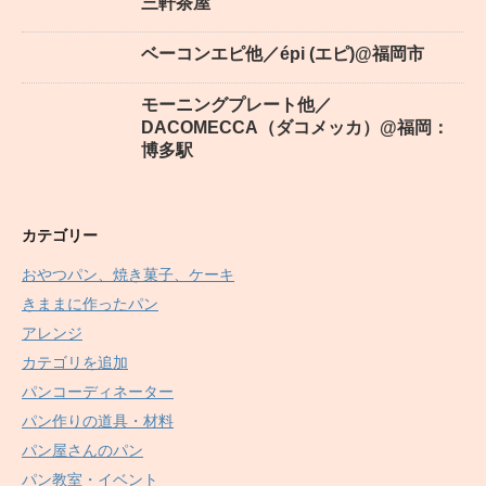
三軒茶屋
ベーコンエピ他／épi (エピ)@福岡市
モーニングプレート他／
DACOMECCA（ダコメッカ）@福岡：
博多駅
カテゴリー
おやつパン、焼き菓子、ケーキ
きままに作ったパン
アレンジ
カテゴリを追加
パンコーディネーター
パン作りの道具・材料
パン屋さんのパン
パン教室・イベント