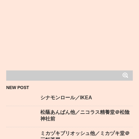
NEW POST
シナモンロール／IKEA
松蔭あんぱん他／ニコラス精養堂＠松陰
神社前
ミカヅキブリオッシュ他／ミカヅキ堂＠