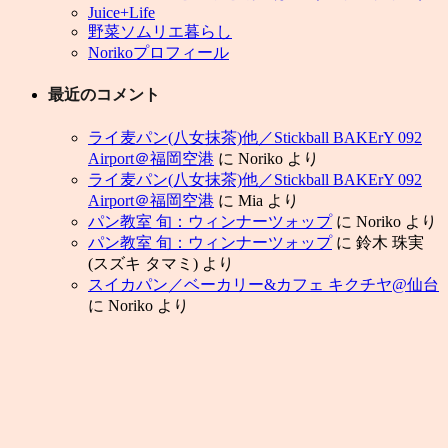
Juice+Life
野菜ソムリエ暮らし
Norikoプロフィール
最近のコメント
ライ麦パン(八女抹茶)他／Stickball BAKErY 092
Airport＠福岡空港
に
Noriko
より
ライ麦パン(八女抹茶)他／Stickball BAKErY 092
Airport＠福岡空港
に
Mia
より
パン教室 旬：ウィンナーツォップ
に
Noriko
より
パン教室 旬：ウィンナーツォップ
に
鈴木 珠実
(スズキ タマミ)
より
スイカパン／ベーカリー&カフェ キクチヤ@仙台
に
Noriko
より