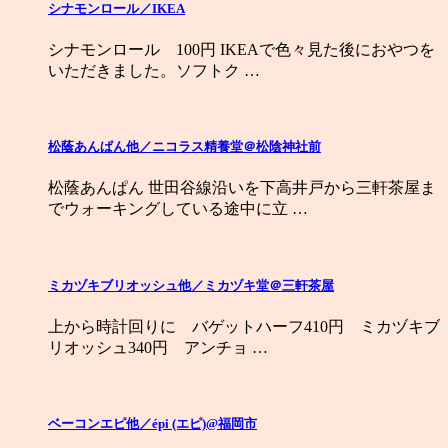
シナモンロール／IKEA
シナモンロール 100円 IKEAで色々見た後におやつを
いただきました。ソフトク …
松蔭あんぱん他／ニコラス精養堂＠松陰神社前
松蔭あんぱん 世田谷線沿いを下高井戸から三軒茶屋ま
でウォーキングしている途中に立 …
ミカヅキブリオッシュ他／ミカヅキ堂＠三軒茶屋
上から時計回りに バゲットハーフ410円 ミカヅキブ
リオッシュ340円 アンチョ …
ベーコンエピ他／épi (エピ)@福岡市