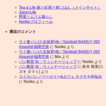
Tea & Life 旅と紅茶と朝ごはん（メインサイト）
Juice+Life
野菜ソムリエ暮らし
Norikoプロフィール
最近のコメント
ライ麦パン(八女抹茶)他／Stickball BAKErY 092
Airport＠福岡空港
に
Noriko
より
ライ麦パン(八女抹茶)他／Stickball BAKErY 092
Airport＠福岡空港
に
Mia
より
パン教室 旬：ウィンナーツォップ
に
Noriko
より
パン教室 旬：ウィンナーツォップ
に
鈴木 珠実(ス
ズキ タマミ)
より
スイカパン／ベーカリー&カフェ キクチヤ@仙台
に
Noriko
より