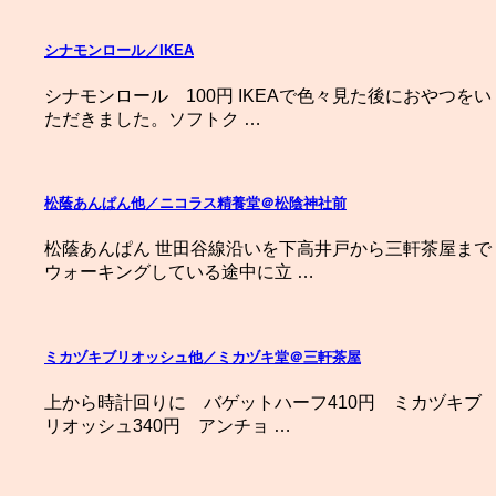
シナモンロール／IKEA
シナモンロール 100円 IKEAで色々見た後におやつをい
ただきました。ソフトク …
松蔭あんぱん他／ニコラス精養堂＠松陰神社前
松蔭あんぱん 世田谷線沿いを下高井戸から三軒茶屋まで
ウォーキングしている途中に立 …
ミカヅキブリオッシュ他／ミカヅキ堂＠三軒茶屋
上から時計回りに バゲットハーフ410円 ミカヅキブ
リオッシュ340円 アンチョ …