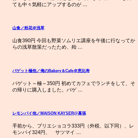
ても中々気軽にアップするのが …
山食／粉花＠浅草
山食390円 今回も野菜ソムリエ講座を午後に行なってか
らの浅草散策だったため、殆 …
バゲット極他／俺のBakery＆Cafe＠恵比寿
バゲット～極～350円 初めてカフェでランチをして、そ
の帰りに購入しました。バゲ …
レモンパイ他／MAISON KAYSER@幕張
手前から、プリエショコラ333円（外税、以下同）、レ
モンパイ324円、 サツマイ …