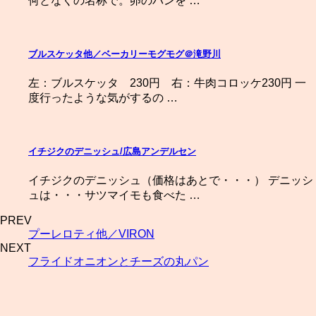
何となくの名称で。卵のパンを …
ブルスケッタ他／ベーカリーモグモグ＠滝野川
左：ブルスケッタ 230円 右：牛肉コロッケ230円 一
度行ったような気がするの …
イチジクのデニッシュ/広島アンデルセン
イチジクのデニッシュ（価格はあとで・・・） デニッシ
ュは・・・サツマイモも食べた …
PREV
プーレロティ他／VIRON
NEXT
フライドオニオンとチーズの丸パン