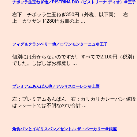
チポッラ生玉ねぎ他／PISTRINA DIO（ピストリーナ ディオ）＠王子
右下 チポッラ生玉ねぎ350円（外税、以下同） 右
上 カツサンド280円お皿の上 …
フィグ＆クランベリー他／ロワンモンターニュ＠王子
個別には分からないのですが、すべてで2,100円（税別）
でした。しばしばお邪魔し …
プレミアムあんぱん他／アルサスローレン＠上野
左：プレミアムあんぱん 右：カリカリカレーパン 値段
はレシートでは不明なので合計 …
角食パンとイギリスパン／セントル ザ・ベーカリー＠銀座