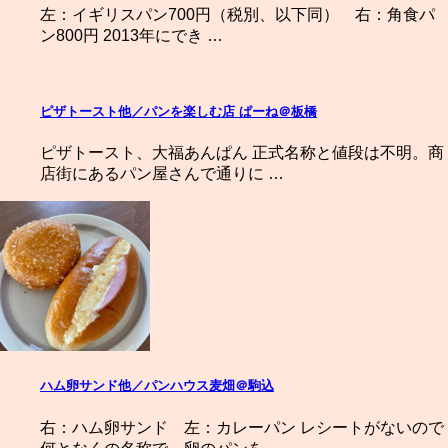
左：イギリスパン700円（税別、以下同） 右：角食パ
ン800円 2013年にでき …
ピザトースト他／パンを楽しむ店 ぱーね＠板橋
ピザトースト、大福あんぱん 正式名称と値段は不明。商
店街にあるパン屋さんで通りに …
ハム卵サンド他／パンハウス麦畑＠駒込
右：ハム卵サンド 左：カレーパン レシートがないので