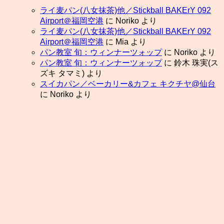
ライ麦パン(八女抹茶)他／Stickball BAKErY 092
Airport＠福岡空港
に
Noriko
より
ライ麦パン(八女抹茶)他／Stickball BAKErY 092
Airport＠福岡空港
に
Mia
より
パン教室 旬：ウィンナーツォップ
に
Noriko
より
パン教室 旬：ウィンナーツォップ
に
鈴木 珠実(ス
ズキ タマミ)
より
スイカパン／ベーカリー&カフェ キクチヤ@仙台
に
Noriko
より