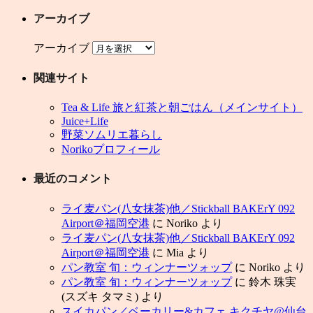
アーカイブ
アーカイブ
関連サイト
Tea & Life 旅と紅茶と朝ごはん（メインサイト）
Juice+Life
野菜ソムリエ暮らし
Norikoプロフィール
最近のコメント
ライ麦パン(八女抹茶)他／Stickball BAKErY 092
Airport＠福岡空港
に
Noriko
より
ライ麦パン(八女抹茶)他／Stickball BAKErY 092
Airport＠福岡空港
に
Mia
より
パン教室 旬：ウィンナーツォップ
に
Noriko
より
パン教室 旬：ウィンナーツォップ
に
鈴木 珠実
(スズキ タマミ)
より
スイカパン／ベーカリー&カフェ キクチヤ@仙台