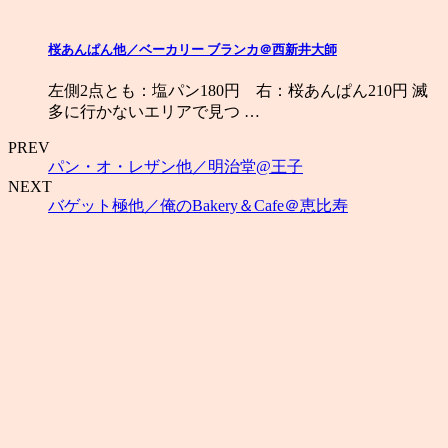
桜あんぱん他／ベーカリー ブランカ＠西新井大師
左側2点とも：塩パン180円 右：桜あんぱん210円 滅
多に行かないエリアで見つ …
PREV
パン・オ・レザン他／明治堂@王子
NEXT
バゲット極他／俺のBakery＆Cafe＠恵比寿