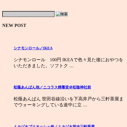
NEW POST
シナモンロール／IKEA
シナモンロール 100円 IKEAで色々見た後におやつを
いただきました。ソフトク …
松蔭あんぱん他／ニコラス精養堂＠松陰神社前
松蔭あんぱん 世田谷線沿いを下高井戸から三軒茶屋ま
でウォーキングしている途中に立 …
ミカヅキブリオッシュ他／ミカヅキ堂＠三軒茶屋