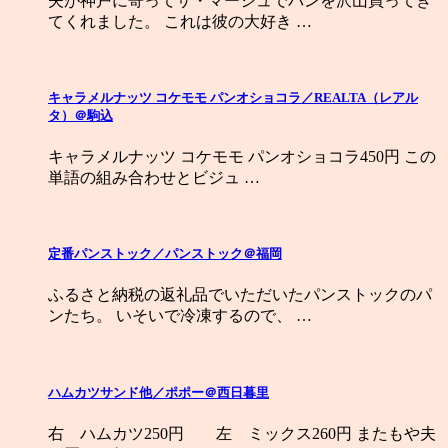
夫が神戸に寄ってサ・マーシュでパンを沢山買ってき
てくれました。 これは彼の大好き …
キャラメルナッツ コケモモ パンオショコラ／REALTA（レアル
タ）＠駒込
キャラメルナッツ コケモモ パンオショコラ450円 この
単語の組み合わせとビジュ …
定番パンストック／パンストック＠福岡
ふるさと納税の返礼品でいただいたパンストックのパ
ンたち。 いそいで冷凍するので、 …
ハムカツサンド他／ポポー＠西日暮里
右 ハムカツ250円 左 ミックス260円 またもや夫