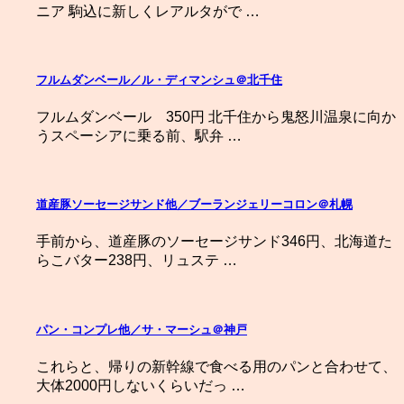
ニア 駒込に新しくレアルタがで …
フルムダンベール／ル・ディマンシュ＠北千住
フルムダンベール 350円 北千住から鬼怒川温泉に向か
うスペーシアに乗る前、駅弁 …
道産豚ソーセージサンド他／ブーランジェリーコロン＠札幌
手前から、道産豚のソーセージサンド346円、北海道た
らこバター238円、リュステ …
パン・コンプレ他／サ・マーシュ＠神戸
これらと、帰りの新幹線で食べる用のパンと合わせて、
大体2000円しないくらいだっ …