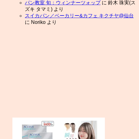
パン教室 旬：ウィンナーツォップ
に
鈴木 珠実(ス
ズキ タマミ)
より
スイカパン／ベーカリー&カフェ キクチヤ@仙台
に
Noriko
より