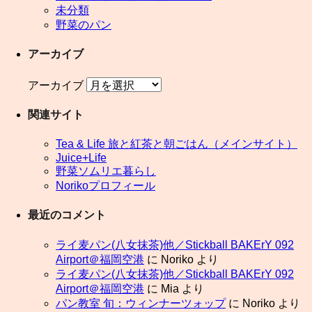
未分類
野菜のパン
アーカイブ
アーカイブ
関連サイト
Tea & Life 旅と紅茶と朝ごはん（メインサイト）
Juice+Life
野菜ソムリエ暮らし
Norikoプロフィール
最近のコメント
ライ麦パン(八女抹茶)他／Stickball BAKErY 092
Airport＠福岡空港
に
Noriko
より
ライ麦パン(八女抹茶)他／Stickball BAKErY 092
Airport＠福岡空港
に
Mia
より
パン教室 旬：ウィンナーツォップ
に
Noriko
より