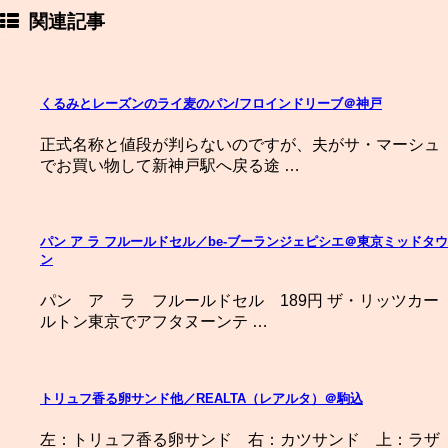
関連記事
くるみとレーズンのライ麦のパン/フロインドリーブ＠神戸
正式名称と値段が判らないのですが、夫がサ・マーシュ
でお買い物して新神戸駅へ戻る途 …
パン ア ラ フルールドセル／be-ブーランジェピシエ＠東京ミッドタウ
ン
パン ア ラ フルールドセル 189円 ザ・リッツカー
ルトン東京でアフタヌーンテ …
トリュフ香る卵サンド他／REALTA（レアルタ）＠駒込
左：トリュフ香る卵サンド 右：カツサンド 上：ラザ