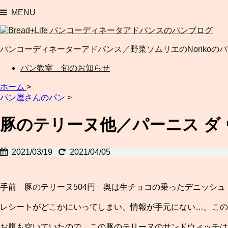
MENU
パンコーディネーターアドバンス／野菜ソムリエのNorikoの
パン教室 旬のお知らせ
ホーム
>
パン屋さんのパン
>
豚のテリーヌ他／パーニス ダ
2021/03/19
2021/04/05
手前 豚のテリーヌ504円 奥は生チョコの乗ったデニッシュ
レシートがどこかにいってしまい、情報が手元にない…。こ
お腹も空いていたので、この豚のテリーヌのサンドウィッチは