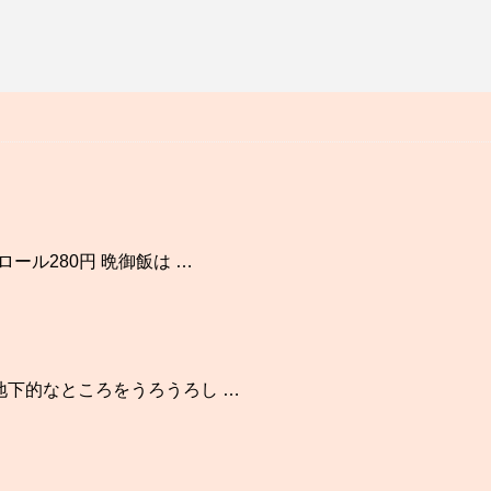
ール280円 晩御飯は …
地下的なところをうろうろし …