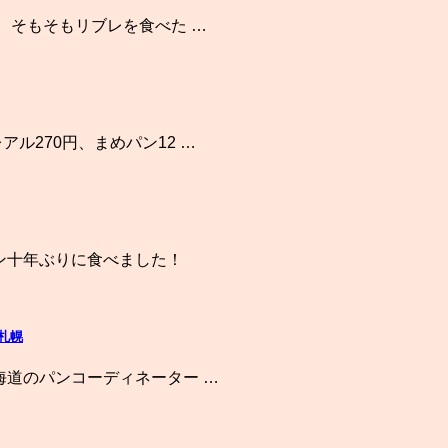
。 そもそもリブレを食べた …
ル270円、まめパン12 …
ウン十年ぶりに食べました！
＠札幌
海道のパンコーディネーター …