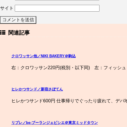
サイト
関連記事
クロワッサン他／NIKI BAKERY＠駒込
右：クロワッサン220円(税別・以下同) 左：フィッシュロ
ヒレかつサンド／新宿さぼてん
ヒレかつサンド600円 仕事帰りでぐったり疲れて、デパ
リブレ／be-ブーランジェピシエ＠東京ミッドタウン