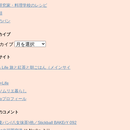
研究家・料理学校のレシピ
類
のパン
カイブ
カイブ
サイト
 & Life 旅と紅茶と朝ごはん（メインサイ
+Life
ソムリエ暮らし
ikoプロフィール
のコメント
パン(八女抹茶)他／Stickball BAKErY 092