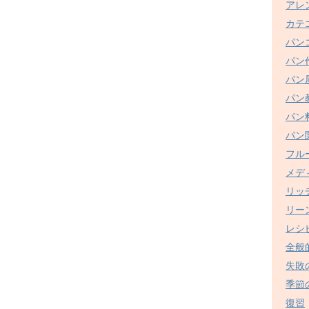
アレ
カテ
パン
パン
パン
パン
パン
パン
フル
メデ
リッ
リー
レシ
全般
失敗
季節
復習