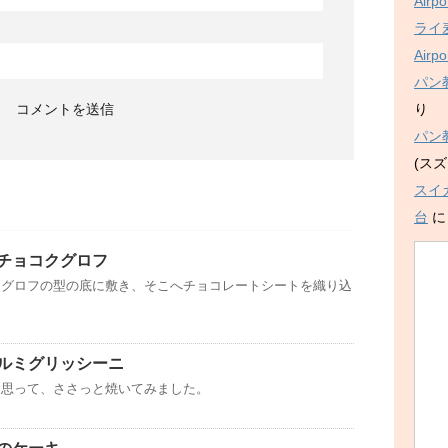
Air
ライ麦
Air
パン
り
パン
(スズ
スイ
台
チョコクグロフ
クグロフの型の底に敷き、そこへチョコレートシートを織り込
ルミグリッシーニ
と思って、ささっと焼いてみました。