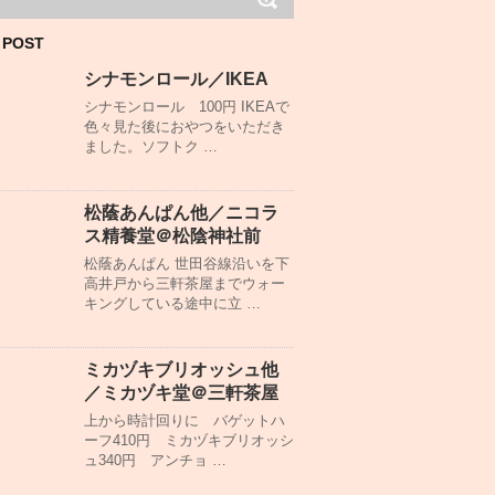
 POST
シナモンロール／IKEA
シナモンロール 100円 IKEAで
色々見た後におやつをいただき
ました。ソフトク …
松蔭あんぱん他／ニコラ
ス精養堂＠松陰神社前
松蔭あんぱん 世田谷線沿いを下
高井戸から三軒茶屋までウォー
キングしている途中に立 …
ミカヅキブリオッシュ他
／ミカヅキ堂＠三軒茶屋
上から時計回りに バゲットハ
ーフ410円 ミカヅキブリオッシ
ュ340円 アンチョ …