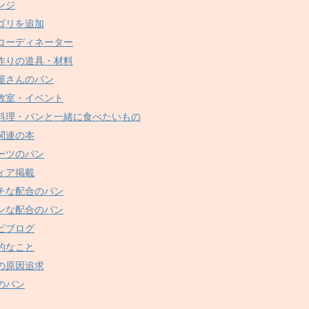
ンジ
ゴリを追加
コーディネーター
作りの道具・材料
屋さんのパン
教室・イベント
料理・パンと一緒に食べたいもの
関連の本
ーツのパン
ィア掲載
チな配合のパン
ンな配合のパン
ピブログ
的なこと
の原因追求
のパン