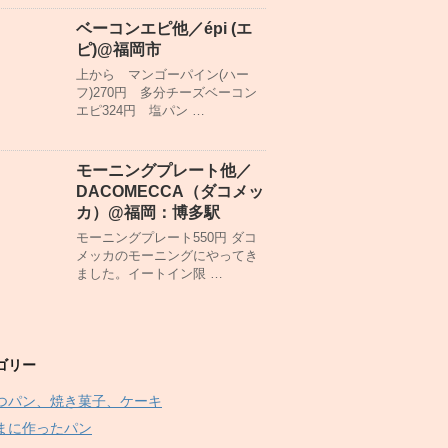
ベーコンエピ他／épi (エ
ピ)@福岡市
上から マンゴーパイン(ハー
フ)270円 多分チーズベーコン
エピ324円 塩パン …
モーニングプレート他／
DACOMECCA（ダコメッ
カ）@福岡：博多駅
モーニングプレート550円 ダコ
メッカのモーニングにやってき
ました。イートイン限 …
ゴリー
つパン、焼き菓子、ケーキ
まに作ったパン