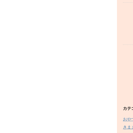
カテ
おや
きま