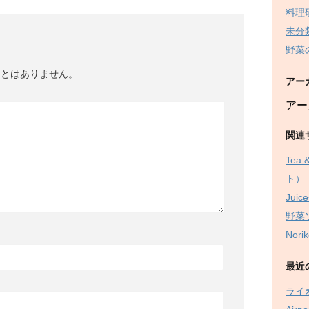
料理
未分
野菜
ことはありません。
アー
アー
関連
Tea
ト）
Juice
野菜
Nor
最近
ライ麦