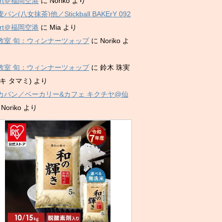
port＠福岡空港
に
Noriko
より
パン(八女抹茶)他／Stickball BAKErY 092
port＠福岡空港
に
Mia
より
教室 旬：ウィンナーツォップ
に
Noriko
よ
教室 旬：ウィンナーツォップ
に
鈴木 珠実
キ タマミ)
より
カパン／ベーカリー&カフェ キクチヤ@仙
に
Noriko
より