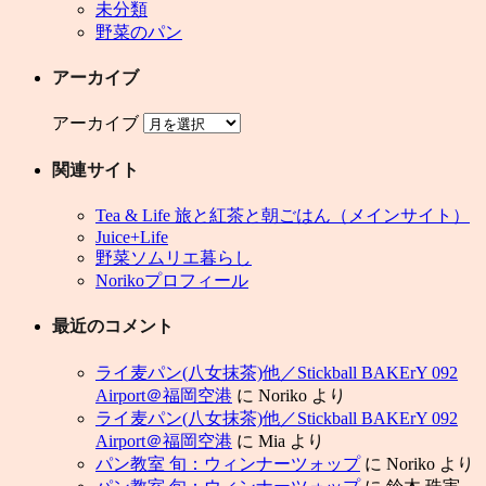
未分類
野菜のパン
アーカイブ
アーカイブ
関連サイト
Tea & Life 旅と紅茶と朝ごはん（メインサイト）
Juice+Life
野菜ソムリエ暮らし
Norikoプロフィール
最近のコメント
ライ麦パン(八女抹茶)他／Stickball BAKErY 092
Airport＠福岡空港
に
Noriko
より
ライ麦パン(八女抹茶)他／Stickball BAKErY 092
Airport＠福岡空港
に
Mia
より
パン教室 旬：ウィンナーツォップ
に
Noriko
より