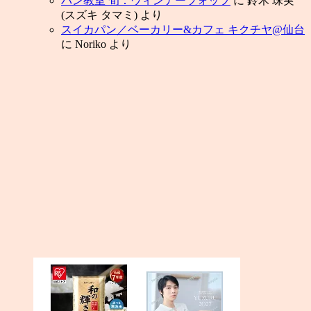
パン教室 旬：ウィンナーツォップ
に
鈴木 珠実
(スズキ タマミ)
より
スイカパン／ベーカリー&カフェ キクチヤ@仙台
に
Noriko
より