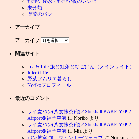
料理研究家・料理学校のレシピ
未分類
野菜のパン
アーカイブ
アーカイブ
関連サイト
Tea & Life 旅と紅茶と朝ごはん（メインサイト）
Juice+Life
野菜ソムリエ暮らし
Norikoプロフィール
最近のコメント
ライ麦パン(八女抹茶)他／Stickball BAKErY 092
Airport＠福岡空港
に
Noriko
より
ライ麦パン(八女抹茶)他／Stickball BAKErY 092
Airport＠福岡空港
に
Mia
より
パン教室 旬：ウィンナーツォップ
に
Noriko
より