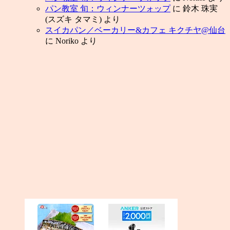
パン教室 旬：ウィンナーツォップ
に
鈴木 珠実
(スズキ タマミ)
より
スイカパン／ベーカリー&カフェ キクチヤ@仙台
に
Noriko
より