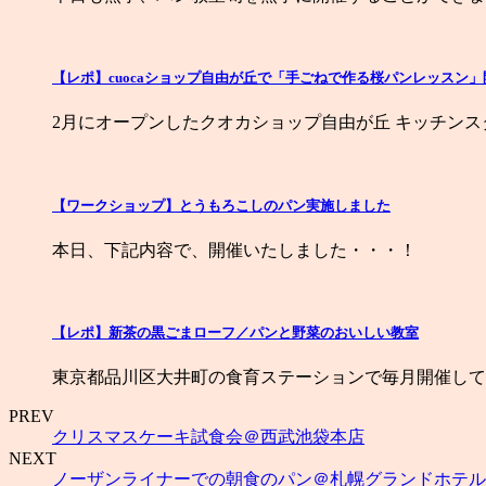
【レポ】cuocaショップ自由が丘で「手ごねで作る桜パンレッスン
2月にオープンしたクオカショップ自由が丘 キッチンス
【ワークショップ】とうもろこしのパン実施しました
本日、下記内容で、開催いたしました・・・！
【レポ】新茶の黒ごまローフ／パンと野菜のおいしい教室
東京都品川区大井町の食育ステーションで毎月開催して
PREV
クリスマスケーキ試食会＠西武池袋本店
NEXT
ノーザンライナーでの朝食のパン＠札幌グランドホテル