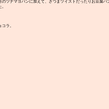
月のツナマヨパンに加えて、さつまツイストだったりお豆腐パ
た。
ョコラ。