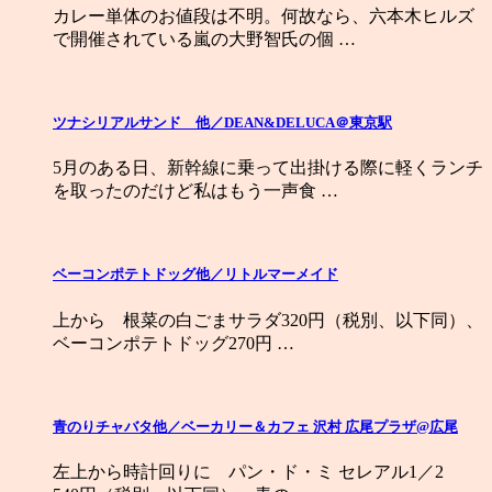
カレー単体のお値段は不明。何故なら、六本木ヒルズ
で開催されている嵐の大野智氏の個 …
ツナシリアルサンド 他／DEAN&DELUCA＠東京駅
5月のある日、新幹線に乗って出掛ける際に軽くランチ
を取ったのだけど私はもう一声食 …
ベーコンポテトドッグ他／リトルマーメイド
上から 根菜の白ごまサラダ320円（税別、以下同）、
ベーコンポテトドッグ270円 …
青のりチャバタ他／ベーカリー＆カフェ 沢村 広尾プラザ@広尾
左上から時計回りに パン・ド・ミ セレアル1／2