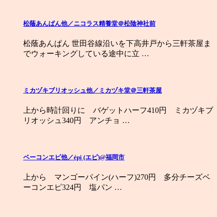
松蔭あんぱん他／ニコラス精養堂＠松陰神社前
松蔭あんぱん 世田谷線沿いを下高井戸から三軒茶屋ま
でウォーキングしている途中に立 …
ミカヅキブリオッシュ他／ミカヅキ堂＠三軒茶屋
上から時計回りに バゲットハーフ410円 ミカヅキブ
リオッシュ340円 アンチョ …
ベーコンエピ他／épi (エピ)@福岡市
上から マンゴーパイン(ハーフ)270円 多分チーズベ
ーコンエピ324円 塩パン …