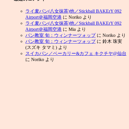
ライ麦パン(八女抹茶)他／Stickball BAKErY 092
Airport＠福岡空港
に
Noriko
より
ライ麦パン(八女抹茶)他／Stickball BAKErY 092
Airport＠福岡空港
に
Mia
より
パン教室 旬：ウィンナーツォップ
に
Noriko
より
パン教室 旬：ウィンナーツォップ
に
鈴木 珠実
(スズキ タマミ)
より
スイカパン／ベーカリー&カフェ キクチヤ@仙台
に
Noriko
より