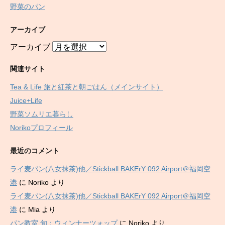
野菜のパン
アーカイブ
アーカイブ
関連サイト
Tea & Life 旅と紅茶と朝ごはん（メインサイト）
Juice+Life
野菜ソムリエ暮らし
Norikoプロフィール
最近のコメント
ライ麦パン(八女抹茶)他／Stickball BAKErY 092 Airport＠福岡空
港
に
Noriko
より
ライ麦パン(八女抹茶)他／Stickball BAKErY 092 Airport＠福岡空
港
に
Mia
より
パン教室 旬：ウィンナーツォップ
に
Noriko
より