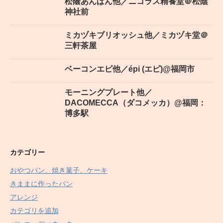
松蔭あんぱん他／ニコラス精養堂＠松陰
神社前
ミカヅキブリオッシュ他／ミカヅキ堂＠
三軒茶屋
ベーコンエピ他／épi (エピ)@福岡市
モーニングプレート他／
DACOMECCA（ダコメッカ）@福岡：
博多駅
カテゴリー
おやつパン、焼き菓子、ケーキ
きままに作ったパン
アレンジ
カテゴリを追加