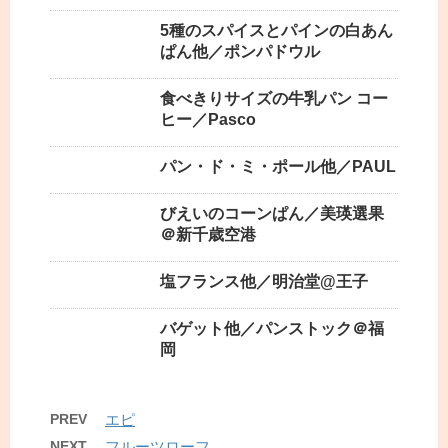
5種のスパイスとパインの白あん
ぱん他／ポンパドウル
食べきりサイズの牛乳パン コー
ヒー／Pasco
パン・ド・ミ・ポール他／PAUL
びえいのコーンぱん／美瑛選果
＠新千歳空港
塩フランス他／明治堂@王子
バゲット他／パンストック＠福
岡
PREV
エピ
NEXT
フルーツローフ