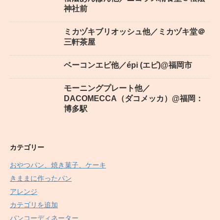
神社前
ミカヅキブリオッシュ他／ミカヅキ堂＠
三軒茶屋
ベーコンエピ他／épi (エピ)@福岡市
モーニングプレート他／
DACOMECCA（ダコメッカ）@福岡：
博多駅
カテゴリー
おやつパン、焼き菓子、ケーキ
きままに作ったパン
アレンジ
カテゴリを追加
パンコーディネーター