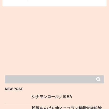
NEW POST
シナモンロール／IKEA
松蔭あんぱん他／ニコラス精養堂＠松陰