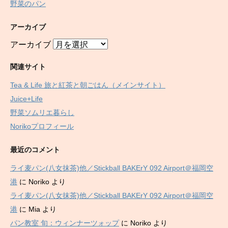
野菜のパン
アーカイブ
アーカイブ
関連サイト
Tea & Life 旅と紅茶と朝ごはん（メインサイト）
Juice+Life
野菜ソムリエ暮らし
Norikoプロフィール
最近のコメント
ライ麦パン(八女抹茶)他／Stickball BAKErY 092 Airport＠福岡空
港
に
Noriko
より
ライ麦パン(八女抹茶)他／Stickball BAKErY 092 Airport＠福岡空
港
に
Mia
より
パン教室 旬：ウィンナーツォップ
に
Noriko
より