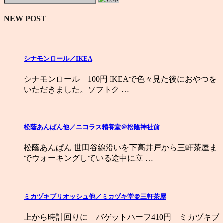
NEW POST
シナモンロール／IKEA
シナモンロール 100円 IKEAで色々見た後におやつを
いただきました。ソフトク …
松蔭あんぱん他／ニコラス精養堂＠松陰神社前
松蔭あんぱん 世田谷線沿いを下高井戸から三軒茶屋ま
でウォーキングしている途中に立 …
ミカヅキブリオッシュ他／ミカヅキ堂＠三軒茶屋
上から時計回りに バゲットハーフ410円 ミカヅキブ