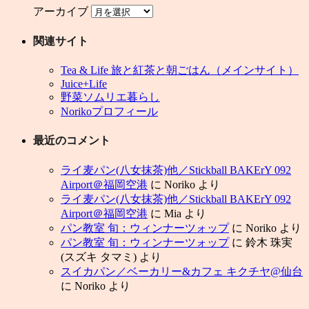
アーカイブ
関連サイト
Tea & Life 旅と紅茶と朝ごはん（メインサイト）
Juice+Life
野菜ソムリエ暮らし
Norikoプロフィール
最近のコメント
ライ麦パン(八女抹茶)他／Stickball BAKErY 092
Airport＠福岡空港
に
Noriko
より
ライ麦パン(八女抹茶)他／Stickball BAKErY 092
Airport＠福岡空港
に
Mia
より
パン教室 旬：ウィンナーツォップ
に
Noriko
より
パン教室 旬：ウィンナーツォップ
に
鈴木 珠実
(スズキ タマミ)
より
スイカパン／ベーカリー&カフェ キクチヤ@仙台
に
Noriko
より