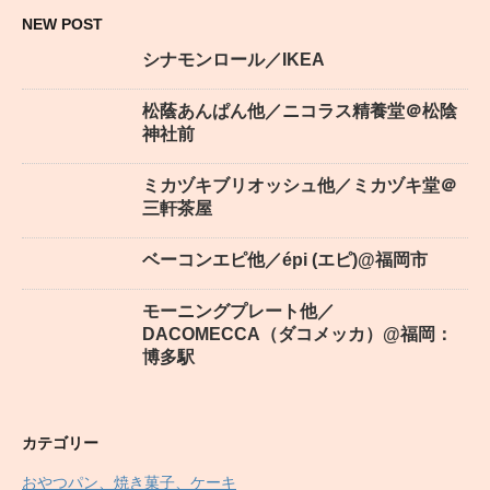
NEW POST
シナモンロール／IKEA
松蔭あんぱん他／ニコラス精養堂＠松陰
神社前
ミカヅキブリオッシュ他／ミカヅキ堂＠
三軒茶屋
ベーコンエピ他／épi (エピ)@福岡市
モーニングプレート他／
DACOMECCA（ダコメッカ）@福岡：
博多駅
カテゴリー
おやつパン、焼き菓子、ケーキ