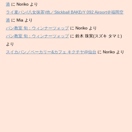
港
に
Noriko
より
ライ麦パン(八女抹茶)他／Stickball BAKErY 092 Airport＠福岡空
港
に
Mia
より
パン教室 旬：ウィンナーツォップ
に
Noriko
より
パン教室 旬：ウィンナーツォップ
に
鈴木 珠実(スズキ タマミ)
より
スイカパン／ベーカリー&カフェ キクチヤ@仙台
に
Noriko
より