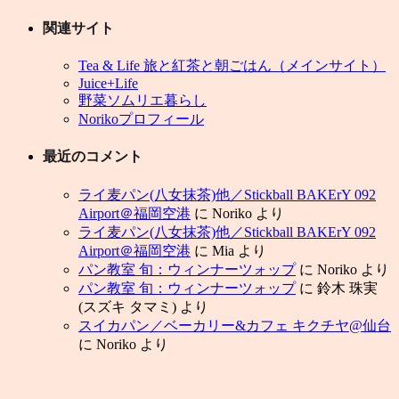
関連サイト
Tea & Life 旅と紅茶と朝ごはん（メインサイト）
Juice+Life
野菜ソムリエ暮らし
Norikoプロフィール
最近のコメント
ライ麦パン(八女抹茶)他／Stickball BAKErY 092
Airport＠福岡空港
に
Noriko
より
ライ麦パン(八女抹茶)他／Stickball BAKErY 092
Airport＠福岡空港
に
Mia
より
パン教室 旬：ウィンナーツォップ
に
Noriko
より
パン教室 旬：ウィンナーツォップ
に
鈴木 珠実
(スズキ タマミ)
より
スイカパン／ベーカリー&カフェ キクチヤ@仙台
に
Noriko
より