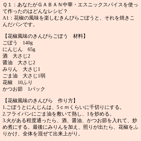
Ｑ１：あなたがＧＡＢＡＮ中華・エスニックスパイスを使っ
て作ったのはどんなレシピ？
A1：花椒の風味を楽しむきんぴらごぼうと、それを焼きこ
んだパンです。
【花椒風味のきんぴらごぼう 材料】
ごぼう 140g
にんじん 65g
酒 大さじ2
醤油 大さじ2
みりん 大さじ1
ごま油 大さじ1弱
花椒 10ふり
かつお節 1パック
【花椒風味のきんぴら 作り方】
1.ごぼうとにんじんは、5ｃｍくらいに千切りにする。
2.フライパンにごま油を敷いて熱し、1を炒める。
3.火がある程度通ったら、酒、醤油、かつお節を入れて、炒
め煮にする。最後にみりんを加え、照りが出たら、花椒をふ
りかけ、全体を混ぜて出来上がり。