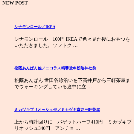
NEW POST
シナモンロール／IKEA
シナモンロール 100円 IKEAで色々見た後におやつを
いただきました。ソフトク …
松蔭あんぱん他／ニコラス精養堂＠松陰神社前
松蔭あんぱん 世田谷線沿いを下高井戸から三軒茶屋ま
でウォーキングしている途中に立 …
ミカヅキブリオッシュ他／ミカヅキ堂＠三軒茶屋
上から時計回りに バゲットハーフ410円 ミカヅキブ
リオッシュ340円 アンチョ …