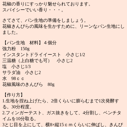
花椒の香りにすっかり魅せられております。
スパイシーでいい香り・・・。
さてさて、パン生地の準備をしましょう。
花椒きんぴらの風味を生かすために、リーンなパン生地にし
ました。
【パン生地 材料】４個分
強力粉 150g
インスタントドライイースト 小さじ1/2
三温糖（上白糖でも可） 小さじ2
塩 小さじ1/3
サラダ油 小さじ2
水 98ｃｃ
花椒風味のきんぴら 80g
【作り方】
1.生地を捏ね上げたら、2倍くらいに膨らむまで1次発酵す
る。30分程度。
2.フィンガーテスト、ガス抜きをして、4分割し、ベンチタ
イムを10分取る。
3とじ目を上にして、横8×縦15ｃｍくらいに伸ばし、きんぴ