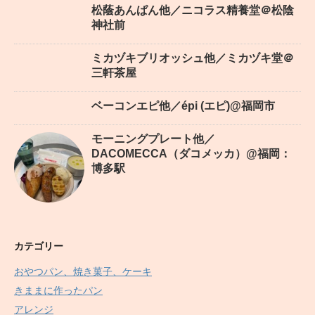
松蔭あんぱん他／ニコラス精養堂＠松陰
神社前
ミカヅキブリオッシュ他／ミカヅキ堂＠
三軒茶屋
ベーコンエピ他／épi (エピ)@福岡市
モーニングプレート他／
DACOMECCA（ダコメッカ）@福岡：
博多駅
カテゴリー
おやつパン、焼き菓子、ケーキ
きままに作ったパン
アレンジ