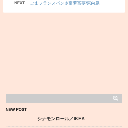
NEXT
ごまフランスパン＠富夢富夢/東向島
NEW POST
シナモンロール／IKEA