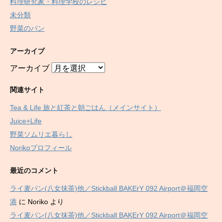
料理研究家・料理学校のレシピ
未分類
野菜のパン
アーカイブ
アーカイブ
関連サイト
Tea & Life 旅と紅茶と朝ごはん（メインサイト）
Juice+Life
野菜ソムリエ暮らし
Norikoプロフィール
最近のコメント
ライ麦パン(八女抹茶)他／Stickball BAKErY 092 Airport＠福岡空
港
に
Noriko
より
ライ麦パン(八女抹茶)他／Stickball BAKErY 092 Airport＠福岡空