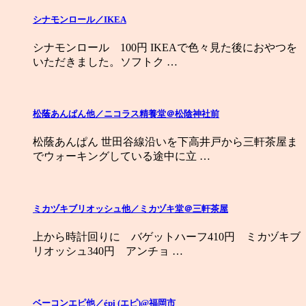
シナモンロール／IKEA
シナモンロール 100円 IKEAで色々見た後におやつを
いただきました。ソフトク …
松蔭あんぱん他／ニコラス精養堂＠松陰神社前
松蔭あんぱん 世田谷線沿いを下高井戸から三軒茶屋ま
でウォーキングしている途中に立 …
ミカヅキブリオッシュ他／ミカヅキ堂＠三軒茶屋
上から時計回りに バゲットハーフ410円 ミカヅキブ
リオッシュ340円 アンチョ …
ベーコンエピ他／épi (エピ)@福岡市