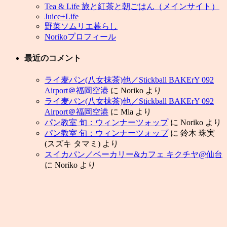
Tea & Life 旅と紅茶と朝ごはん（メインサイト）
Juice+Life
野菜ソムリエ暮らし
Norikoプロフィール
最近のコメント
ライ麦パン(八女抹茶)他／Stickball BAKErY 092
Airport＠福岡空港
に
Noriko
より
ライ麦パン(八女抹茶)他／Stickball BAKErY 092
Airport＠福岡空港
に
Mia
より
パン教室 旬：ウィンナーツォップ
に
Noriko
より
パン教室 旬：ウィンナーツォップ
に
鈴木 珠実
(スズキ タマミ)
より
スイカパン／ベーカリー&カフェ キクチヤ@仙台
に
Noriko
より