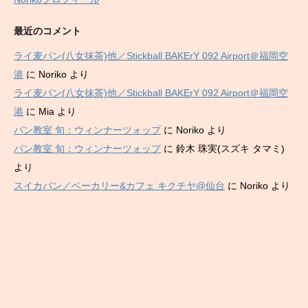
最近のコメント
ライ麦パン(八女抹茶)他／Stickball BAKErY 092 Airport＠福岡空
港
に
Noriko
より
ライ麦パン(八女抹茶)他／Stickball BAKErY 092 Airport＠福岡空
港
に
Mia
より
パン教室 旬：ウィンナーツォップ
に
Noriko
より
パン教室 旬：ウィンナーツォップ
に
鈴木 珠実(スズキ タマミ)
より
スイカパン／ベーカリー&カフェ キクチヤ@仙台
に
Noriko
より