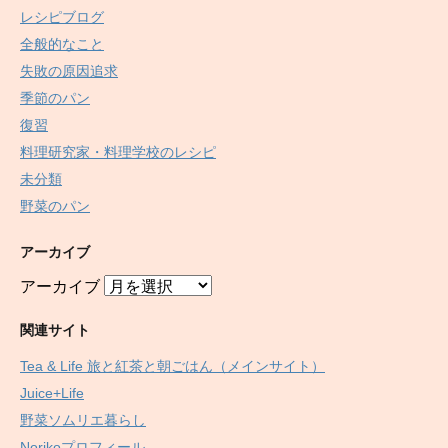
レシピブログ
全般的なこと
失敗の原因追求
季節のパン
復習
料理研究家・料理学校のレシピ
未分類
野菜のパン
アーカイブ
アーカイブ
関連サイト
Tea & Life 旅と紅茶と朝ごはん（メインサイト）
Juice+Life
野菜ソムリエ暮らし
Norikoプロフィール