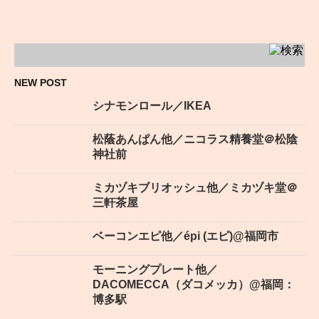
NEW POST
シナモンロール／IKEA
松蔭あんぱん他／ニコラス精養堂＠松陰
神社前
ミカヅキブリオッシュ他／ミカヅキ堂＠
三軒茶屋
ベーコンエピ他／épi (エピ)@福岡市
モーニングプレート他／
DACOMECCA（ダコメッカ）@福岡：
博多駅