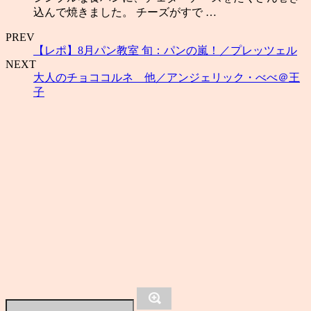
込んで焼きました。 チーズがすで …
PREV
【レポ】8月パン教室 旬：パンの嵐！／プレッツェル
NEXT
大人のチョココルネ 他／アンジェリック・べべ＠王
子