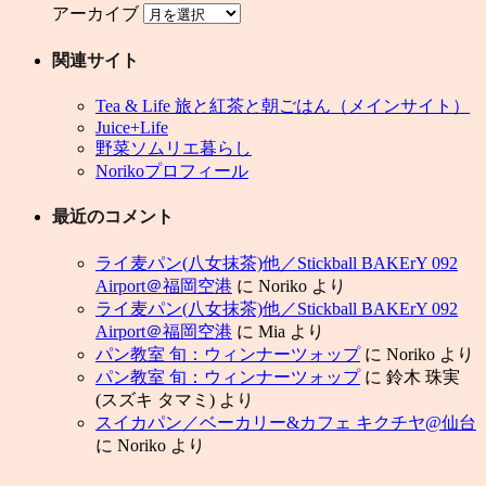
アーカイブ
関連サイト
Tea & Life 旅と紅茶と朝ごはん（メインサイト）
Juice+Life
野菜ソムリエ暮らし
Norikoプロフィール
最近のコメント
ライ麦パン(八女抹茶)他／Stickball BAKErY 092
Airport＠福岡空港
に
Noriko
より
ライ麦パン(八女抹茶)他／Stickball BAKErY 092
Airport＠福岡空港
に
Mia
より
パン教室 旬：ウィンナーツォップ
に
Noriko
より
パン教室 旬：ウィンナーツォップ
に
鈴木 珠実
(スズキ タマミ)
より
スイカパン／ベーカリー&カフェ キクチヤ@仙台
に
Noriko
より