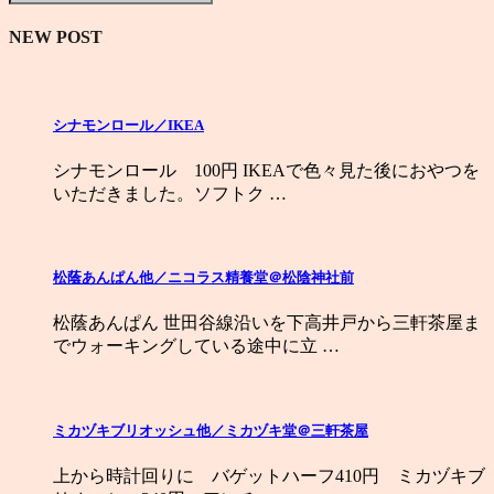
NEW POST
シナモンロール／IKEA
シナモンロール 100円 IKEAで色々見た後におやつを
いただきました。ソフトク …
松蔭あんぱん他／ニコラス精養堂＠松陰神社前
松蔭あんぱん 世田谷線沿いを下高井戸から三軒茶屋ま
でウォーキングしている途中に立 …
ミカヅキブリオッシュ他／ミカヅキ堂＠三軒茶屋
上から時計回りに バゲットハーフ410円 ミカヅキブ