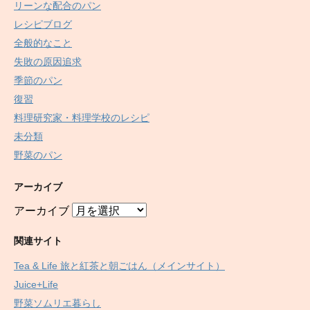
リーンな配合のパン
レシピブログ
全般的なこと
失敗の原因追求
季節のパン
復習
料理研究家・料理学校のレシピ
未分類
野菜のパン
アーカイブ
アーカイブ
関連サイト
Tea & Life 旅と紅茶と朝ごはん（メインサイト）
Juice+Life
野菜ソムリエ暮らし