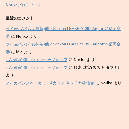
Norikoプロフィール
最近のコメント
ライ麦パン(八女抹茶)他／Stickball BAKErY 092 Airport＠福岡空
港
に
Noriko
より
ライ麦パン(八女抹茶)他／Stickball BAKErY 092 Airport＠福岡空
港
に
Mia
より
パン教室 旬：ウィンナーツォップ
に
Noriko
より
パン教室 旬：ウィンナーツォップ
に
鈴木 珠実(スズキ タマミ)
より
スイカパン／ベーカリー&カフェ キクチヤ@仙台
に
Noriko
より