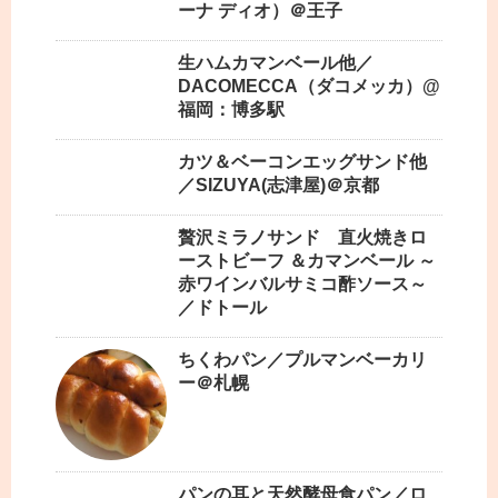
ーナ ディオ）＠王子
生ハムカマンベール他／
DACOMECCA（ダコメッカ）@
福岡：博多駅
カツ＆ベーコンエッグサンド他
／SIZUYA(志津屋)＠京都
贅沢ミラノサンド 直火焼きロ
ーストビーフ ＆カマンベール ～
赤ワインバルサミコ酢ソース～
／ドトール
ちくわパン／プルマンベーカリ
ー＠札幌
パンの耳と天然酵母食パン／ロ