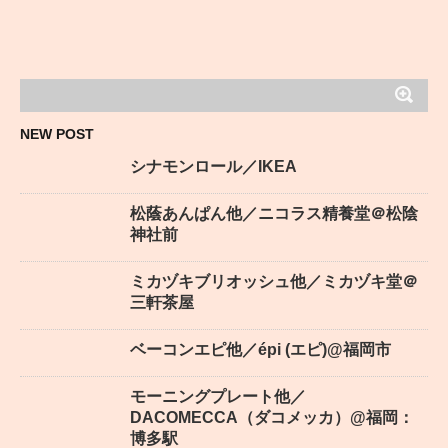
NEW POST
シナモンロール／IKEA
松蔭あんぱん他／ニコラス精養堂＠松陰
神社前
ミカヅキブリオッシュ他／ミカヅキ堂＠
三軒茶屋
ベーコンエピ他／épi (エピ)@福岡市
モーニングプレート他／
DACOMECCA（ダコメッカ）@福岡：
博多駅