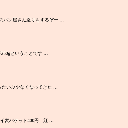
戸のパン屋さん巡りをするぞー …
250gということです …
りもだいぶ少なくなってきた …
イ麦バケット400円 紅 …