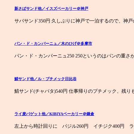
新さばサンド他／イスズベーカリー＠神戸
サバサンド350円 久しぶりに神戸で一泊するので、神
パン・ド・カンパーニュ／木のひげ＠多摩市
パン・ド・カンパーニュ250 250というのはパンの重さが
鯖サンド他／ル・プチメック日比谷
鯖サンド(チャバタ)540円 仕事帰りのプチメック、残
ライ麦バゲット他／KIBIYAベーカリー＠鎌倉
左上から時計回りに バジル260円 イチジク400円 ラ