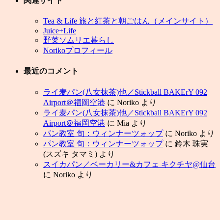
関連サイト
Tea & Life 旅と紅茶と朝ごはん（メインサイト）
Juice+Life
野菜ソムリエ暮らし
Norikoプロフィール
最近のコメント
ライ麦パン(八女抹茶)他／Stickball BAKErY 092
Airport＠福岡空港
に
Noriko
より
ライ麦パン(八女抹茶)他／Stickball BAKErY 092
Airport＠福岡空港
に
Mia
より
パン教室 旬：ウィンナーツォップ
に
Noriko
より
パン教室 旬：ウィンナーツォップ
に
鈴木 珠実
(スズキ タマミ)
より
スイカパン／ベーカリー&カフェ キクチヤ@仙台
に
Noriko
より