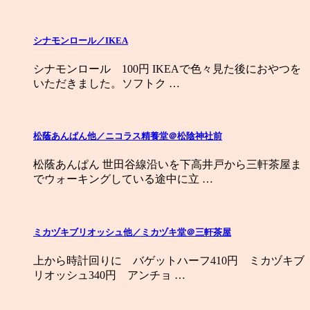
シナモンロール／IKEA
シナモンロール 100円 IKEAで色々見た後におやつを
いただきました。ソフトク …
松蔭あんぱん他／ニコラス精養堂＠松陰神社前
松蔭あんぱん 世田谷線沿いを下高井戸から三軒茶屋ま
でウォーキングしている途中に立 …
ミカヅキブリオッシュ他／ミカヅキ堂＠三軒茶屋
上から時計回りに バゲットハーフ410円 ミカヅキブ
リオッシュ340円 アンチョ …