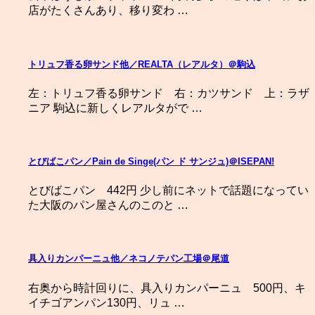
店がたくさんあり、移り変わ …
トリュフ香る卵サンド他／REALTA（レアルタ）＠駒込
左：トリュフ香る卵サンド 右：カツサンド 上：ラザ
ニア 駒込に新しくレアルタがで …
とびばこパン／Pain de Singe(パン ド サンジュ)＠ISEPAN!
とびばこパン 442円 少し前にネットで話題になってい
た大阪のパン屋さんのこのと …
具入りカンパーニュ他／ネコノテパン工場＠尾道
右奥から時計回りに、具入りカンパーニュ 500円、キ
イチゴアンパン130円、リュ …