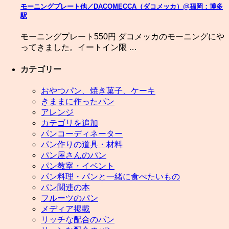
モーニングプレート他／DACOMECCA（ダコメッカ）@福岡：博多
駅
モーニングプレート550円 ダコメッカのモーニングにや
ってきました。イートイン限 …
カテゴリー
おやつパン、焼き菓子、ケーキ
きままに作ったパン
アレンジ
カテゴリを追加
パンコーディネーター
パン作りの道具・材料
パン屋さんのパン
パン教室・イベント
パン料理・パンと一緒に食べたいもの
パン関連の本
フルーツのパン
メディア掲載
リッチな配合のパン