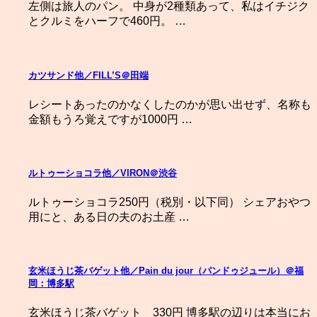
左側は旅人のパン。 中身が2種類あって、私はイチジク
とクルミをハーフで460円。 …
カツサンド他／FILL’S＠田端
レシートあったのかなくしたのかが思い出せず、名称も
金額もうろ覚えですが1000円 …
ルトゥーショコラ他／VIRON＠渋谷
ルトゥーショコラ250円（税別・以下同） シェアおやつ
用にと、ある日の夫のお土産 …
玄米ほうじ茶バゲット他／Pain du jour（パンドゥジュール）＠福
岡：博多駅
玄米ほうじ茶バゲット 330円 博多駅の辺りは本当にお