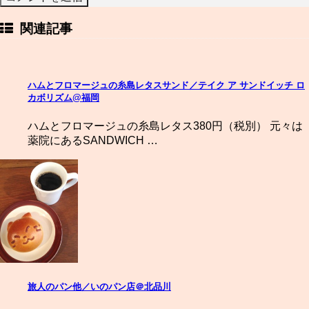
関連記事
ハムとフロマージュの糸島レタスサンド／テイク ア サンドイッチ ロ
カボリズム@福岡
ハムとフロマージュの糸島レタス380円（税別） 元々は
薬院にあるSANDWICH …
旅人のパン他／いのパン店＠北品川