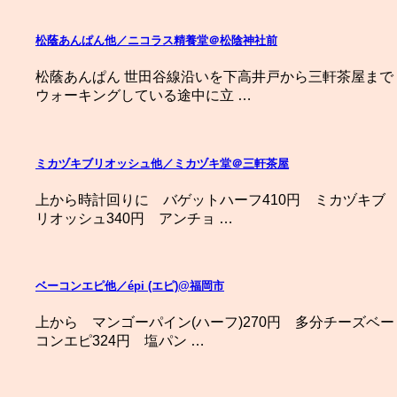
松蔭あんぱん他／ニコラス精養堂＠松陰神社前
松蔭あんぱん 世田谷線沿いを下高井戸から三軒茶屋まで
ウォーキングしている途中に立 …
ミカヅキブリオッシュ他／ミカヅキ堂＠三軒茶屋
上から時計回りに バゲットハーフ410円 ミカヅキブ
リオッシュ340円 アンチョ …
ベーコンエピ他／épi (エピ)@福岡市
上から マンゴーパイン(ハーフ)270円 多分チーズベー
コンエピ324円 塩パン …