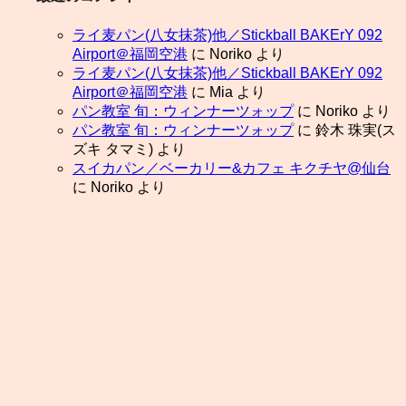
ライ麦パン(八女抹茶)他／Stickball BAKErY 092
Airport＠福岡空港
に
Noriko
より
ライ麦パン(八女抹茶)他／Stickball BAKErY 092
Airport＠福岡空港
に
Mia
より
パン教室 旬：ウィンナーツォップ
に
Noriko
より
パン教室 旬：ウィンナーツォップ
に
鈴木 珠実(ス
ズキ タマミ)
より
スイカパン／ベーカリー&カフェ キクチヤ@仙台
に
Noriko
より