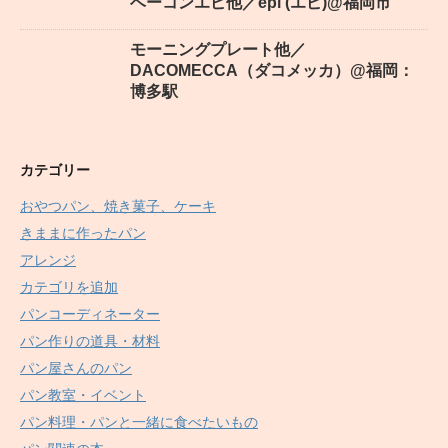
ベーコンエピ他／épi (エピ)@福岡市
モーニングプレート他／
DACOMECCA（ダコメッカ）@福岡：
博多駅
カテゴリー
おやつパン、焼き菓子、ケーキ
きままに作ったパン
アレンジ
カテゴリを追加
パンコーディネーター
パン作りの道具・材料
パン屋さんのパン
パン教室・イベント
パン料理・パンと一緒に食べたいもの