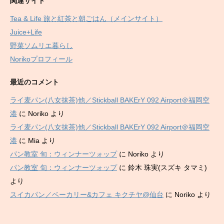
関連サイト
Tea & Life 旅と紅茶と朝ごはん（メインサイト）
Juice+Life
野菜ソムリエ暮らし
Norikoプロフィール
最近のコメント
ライ麦パン(八女抹茶)他／Stickball BAKErY 092 Airport＠福岡空
港
に
Noriko
より
ライ麦パン(八女抹茶)他／Stickball BAKErY 092 Airport＠福岡空
港
に
Mia
より
パン教室 旬：ウィンナーツォップ
に
Noriko
より
パン教室 旬：ウィンナーツォップ
に
鈴木 珠実(スズキ タマミ)
より
スイカパン／ベーカリー&カフェ キクチヤ@仙台
に
Noriko
より