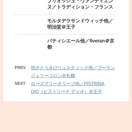
ブリオッシュ・ヴァンディエン
ヌ／トラディション・フランス
モルタデラサンドウィッチ他／
明治堂＠王子
パティシエール他／fiveran＠京
都
PREV
焼きとうきびリュスティック他／ブーラン
ジェリーコロン＠札幌
NEXT
ローズマリーオリーブ他／PISTRINA
DIO（ピストリーナ ディオ）＠王子