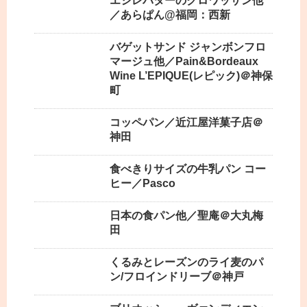
エシレバターのクロワッサン他
／あらぱん@福岡：西新
バゲットサンド ジャンボンフロ
マージュ他／Pain&Bordeaux
Wine L’EPIQUE(レピック)＠神保
町
コッペパン／近江屋洋菓子店＠
神田
食べきりサイズの牛乳パン コー
ヒー／Pasco
日本の食パン他／聖庵＠大丸梅
田
くるみとレーズンのライ麦のパ
ン/フロインドリーブ＠神戸