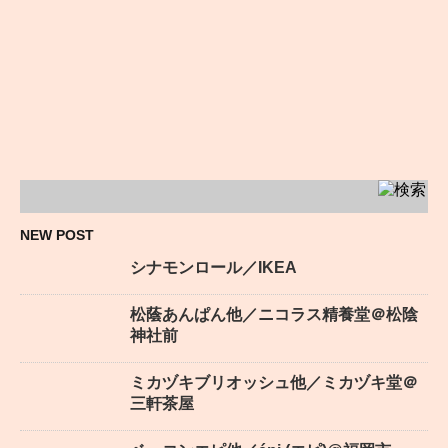
NEW POST
シナモンロール／IKEA
松蔭あんぱん他／ニコラス精養堂＠松陰
神社前
ミカヅキブリオッシュ他／ミカヅキ堂＠
三軒茶屋