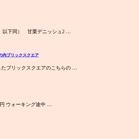
、以下同） 甘栗デニッシュ2 …
”＠丸の内ブリックスクエア
したブリックスクエアのこちらの …
0円 ウォーキング途中 …