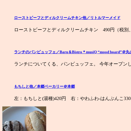
ローストビーフとディルクリームチキン他／リトルマーメイド
ローストビーフとディルクリームチキン 490円（税別
ランチのパンビュッフェ／Baru＆Bistro＊musiQ “mood board
ランチについてくる、パンビュッフェ。 今年オープン
もちしと他／本郷ベーカリー＠本郷
左：もちしと(湯種)420円 右：やわふわ-はんぶんこ33