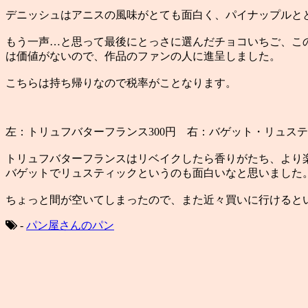
デニッシュはアニスの風味がとても面白く、パイナップルと
もう一声…と思って最後にとっさに選んだチョコいちご、こ
は価値がないので、作品のファンの人に進呈しました。
こちらは持ち帰りなので税率がことなります。
左：トリュフバターフランス300円 右：バゲット・リュスティ
トリュフバターフランスはリベイクしたら香りがたち、より
バゲットでリュスティックというのも面白いなと思いました
ちょっと間が空いてしまったので、また近々買いに行けると
-
パン屋さんのパン