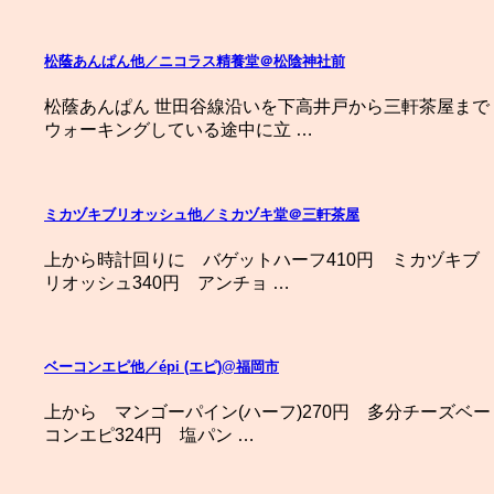
松蔭あんぱん他／ニコラス精養堂＠松陰神社前
松蔭あんぱん 世田谷線沿いを下高井戸から三軒茶屋まで
ウォーキングしている途中に立 …
ミカヅキブリオッシュ他／ミカヅキ堂＠三軒茶屋
上から時計回りに バゲットハーフ410円 ミカヅキブ
リオッシュ340円 アンチョ …
ベーコンエピ他／épi (エピ)@福岡市
上から マンゴーパイン(ハーフ)270円 多分チーズベー
コンエピ324円 塩パン …