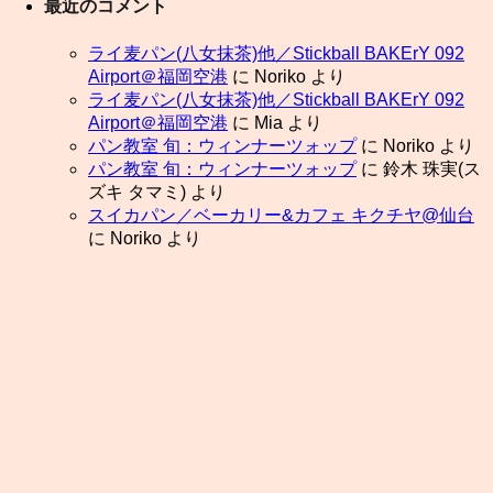
最近のコメント
ライ麦パン(八女抹茶)他／Stickball BAKErY 092
Airport＠福岡空港
に
Noriko
より
ライ麦パン(八女抹茶)他／Stickball BAKErY 092
Airport＠福岡空港
に
Mia
より
パン教室 旬：ウィンナーツォップ
に
Noriko
より
パン教室 旬：ウィンナーツォップ
に
鈴木 珠実(ス
ズキ タマミ)
より
スイカパン／ベーカリー&カフェ キクチヤ@仙台
に
Noriko
より