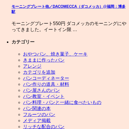
モーニングプレート他／DACOMECCA（ダコメッカ）@福岡：博多
駅
モーニングプレート550円 ダコメッカのモーニングにや
ってきました。イートイン限 …
カテゴリー
おやつパン、焼き菓子、ケーキ
きままに作ったパン
アレンジ
カテゴリを追加
パンコーディネーター
パン作りの道具・材料
パン屋さんのパン
パン教室・イベント
パン料理・パンと一緒に食べたいもの
パン関連の本
フルーツのパン
メディア掲載
リッチな配合のパン