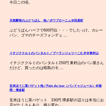
今日この頃。
天然酵母のぶどうぱん 他／ボワブローニュ＠田原町
ぶどうぱんハーフで600円位・・・でしたっけ。カレー
パン、ゴマのチーズフォンデュ …
イチジククルミのパンタルト／ブーランジェリーこむぎ＠東村山
イチジククルミのパンタルト250円 東村山のパン屋さん
だけど、買ったのは昭島のモ …
玄米ほうじ茶バゲット他／Pain du jour（パンドゥジュール）＠福
岡：博多駅
玄米ほうじ茶バゲット 330円 博多駅の辺りは本当にお
店がたくさんあり、移り変わ …