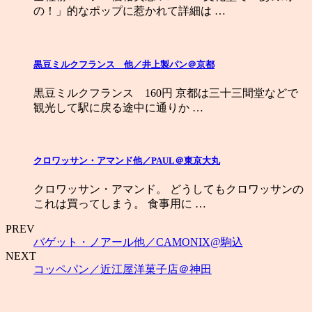
の！」的なポップに惹かれて詳細は …
黒豆ミルクフランス 他／井上製パン＠京都
黒豆ミルクフランス 160円 京都は三十三間堂などで
観光して駅に戻る途中に通りか …
クロワッサン・アマンド他／PAUL＠東京大丸
クロワッサン・アマンド。 どうしてもクロワッサンの
これは買ってしまう。 食事用に …
PREV
バゲット・ノアール他／CAMONIX@駒込
NEXT
コッペパン／近江屋洋菓子店＠神田