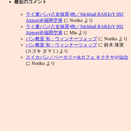
最近のコメント
ライ麦パン(八女抹茶)他／Stickball BAKErY 092
Airport＠福岡空港
に
Noriko
より
ライ麦パン(八女抹茶)他／Stickball BAKErY 092
Airport＠福岡空港
に
Mia
より
パン教室 旬：ウィンナーツォップ
に
Noriko
より
パン教室 旬：ウィンナーツォップ
に
鈴木 珠実
(スズキ タマミ)
より
スイカパン／ベーカリー&カフェ キクチヤ@仙台
に
Noriko
より