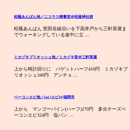
松蔭あんぱん他／ニコラス精養堂＠松陰神社前
松蔭あんぱん 世田谷線沿いを下高井戸から三軒茶屋ま
でウォーキングしている途中に立 …
ミカヅキブリオッシュ他／ミカヅキ堂＠三軒茶屋
上から時計回りに バゲットハーフ410円 ミカヅキブ
リオッシュ340円 アンチョ …
ベーコンエピ他／épi (エピ)@福岡市
上から マンゴーパイン(ハーフ)270円 多分チーズベ
ーコンエピ324円 塩パン …