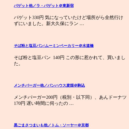
バゲット他／ラ・バゲット＠東新宿
バゲット330円 気になっていたけど場所がら全然行け
ずにいました。新大久保にラン …
そば粉と塩豆パン/ムーミンベーカリー＠水道橋
そば粉と塩豆パン 140円 この形に惹かれて、買いまし
た。
メンチバーガー他／パンハウス麦畑＠駒込
メンチバーガー200円（税別・以下同）、あんドーナツ
170円 遅い時間に伺ったの …
黒ごまさつまいも他／トム・ソーヤー＠京都