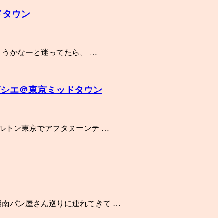
ドタウン
ようかなーと迷ってたら、 …
ェピシエ＠東京ミッドタウン
ールトン東京でアフタヌーンテ …
湘南パン屋さん巡りに連れてきて …