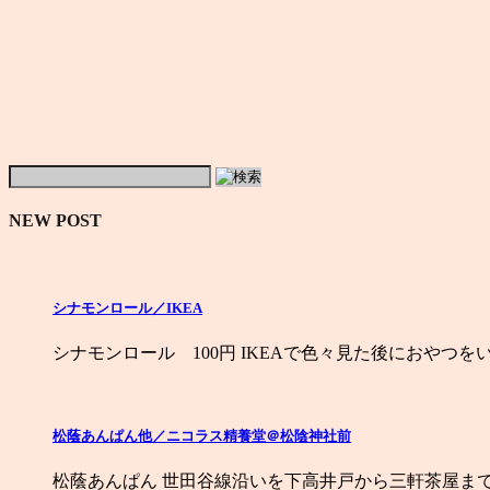
NEW POST
シナモンロール／IKEA
シナモンロール 100円 IKEAで色々見た後におやつを
松蔭あんぱん他／ニコラス精養堂＠松陰神社前
松蔭あんぱん 世田谷線沿いを下高井戸から三軒茶屋ま