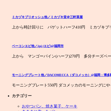
ミカヅキブリオッシュ他／ミカヅキ堂＠三軒茶屋
上から時計回りに バゲットハーフ410円 ミカヅキブリ
ベーコンエピ他／épi (エピ)@福岡市
上から マンゴーパイン(ハーフ)270円 多分チーズベー
モーニングプレート他／DACOMECCA（ダコメッカ）@福岡：博多
モーニングプレート550円 ダコメッカのモーニングに
カテゴリー
おやつパン、焼き菓子、ケーキ