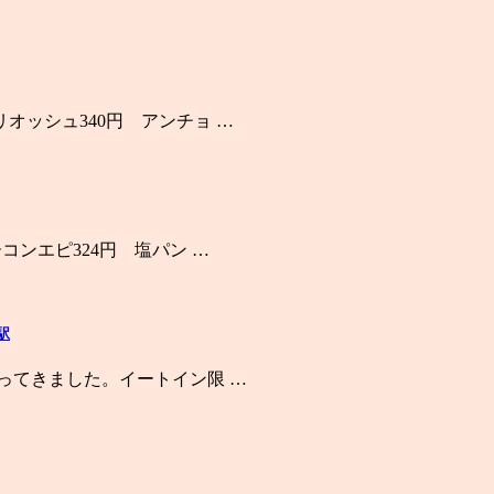
オッシュ340円 アンチョ …
コンエピ324円 塩パン …
駅
やってきました。イートイン限 …