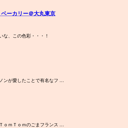
・ベーカリー＠大丸東京
さいな、この色彩・・・！
レノンが愛したことで有名なフ …
てＴｏｍＴｏｍのごまフランス …