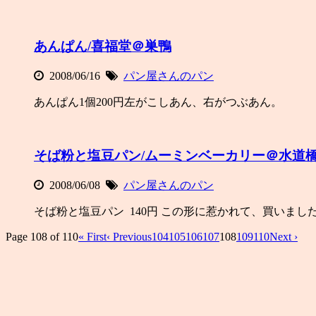
あんぱん/喜福堂＠巣鴨
2008/06/16
パン屋さんのパン
あんぱん1個200円左がこしあん、右がつぶあん。
そば粉と塩豆パン/ムーミンベーカリー＠水道
2008/06/08
パン屋さんのパン
そば粉と塩豆パン 140円 この形に惹かれて、買いまし
Page 108 of 110
« First
‹ Previous
104
105
106
107
108
109
110
Next ›