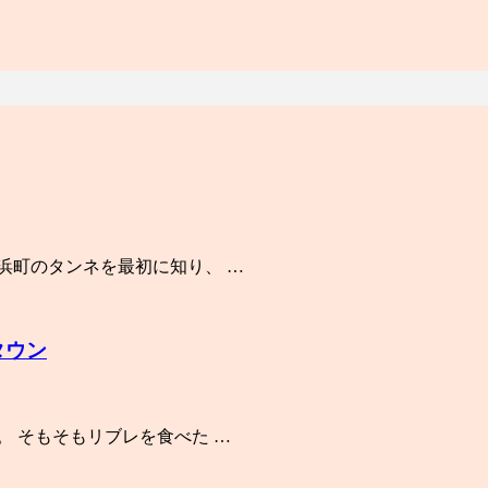
橋浜町のタンネを最初に知り、 …
タウン
。 そもそもリブレを食べた …