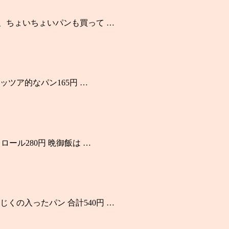
が、ちょいちょいパンも買って …
ッツア的なパン165円 …
ール280円 晩御飯は …
くの入ったパン 合計540円 …