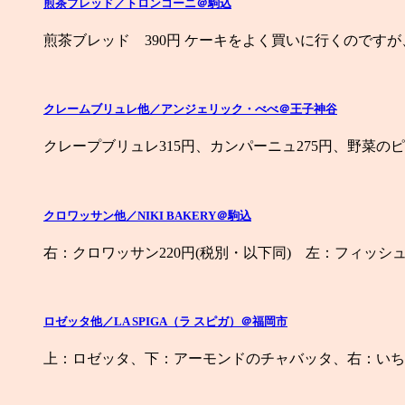
煎茶ブレッド／トロンコーニ＠駒込
煎茶ブレッド 390円 ケーキをよく買いに行くのです
クレームブリュレ他／アンジェリック・べべ＠王子神谷
クレープブリュレ315円、カンパーニュ275円、野菜のピ
クロワッサン他／NIKI BAKERY＠駒込
右：クロワッサン220円(税別・以下同) 左：フィッシュロ
ロゼッタ他／LA SPIGA（ラ スピガ）＠福岡市
上：ロゼッタ、下：アーモンドのチャバッタ、右：いちじ