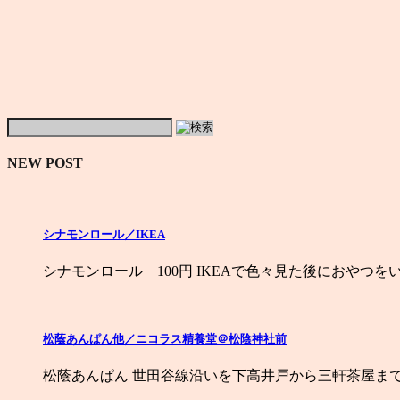
NEW POST
シナモンロール／IKEA
シナモンロール 100円 IKEAで色々見た後におやつを
松蔭あんぱん他／ニコラス精養堂＠松陰神社前
松蔭あんぱん 世田谷線沿いを下高井戸から三軒茶屋ま