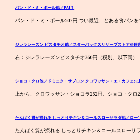
パン・ド・ミ・ポール他／PAUL
パン・ド・ミ・ポール507円 つい最近、とある食パン
ジレラレーズン ピスタチオ他／スターバックスリザーブストア＠銀
右：ジレラレーズンピスタチオ360円（税別、以下同）
ショコ・クロ他／ドミニク・サブロン クロワッサン・エ・カフェ@
上から、クロワッサン・ショコラ252円、ショコ・クロ2
たんぱく質が摂れる しっとりチキン＆コールスローサラダ他／ロー
たんぱく質が摂れる しっとりチキン＆コールスローサラダ