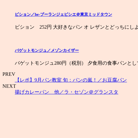
ビション／be-ブーランジェピシエ＠東京ミッドタウン
ビション 252円 大好きなパン オ レザンとどっちにし
バゲットモンジュ／メゾンカイザー
バゲットモンジュ280円（税別） 夕食用の食事パンと
PREV
【レポ】9月パン教室 旬：パンの嵐！／お豆腐パン
NEXT
揚げカレーパン 他／ラ・セゾン＠グランスタ