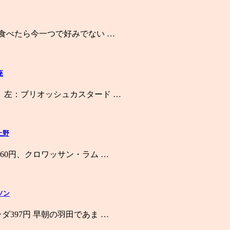
を食べたら今一つで好みでない …
座
 左：ブリオッシュカスタード …
上野
60円、クロワッサン・ラム …
ソン
397円 早朝の羽田であま …