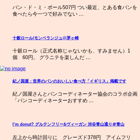
パン・ド・ミ・ポール507円 つい最近、とある食パンを
食べたら今一つで好みでない …
十穀ロール/モンベランジュ@茅ヶ崎
十穀ロール（正式名称じゃないかも、すみません）1
個 60円。 グラニテを楽しんだ …
紀ノ国屋：世界のパンのおいしい食べ方「イギリス」掲載です
紀ノ国屋さんとパンコーディネーター協会のコラボ企画
「パンコーディネーターおすすめ …
I’m donut? グルテンフリー&ヴィーガン 渋谷青山通り＠青山
左上から時計回りに グレーズド378円 アイムフリ