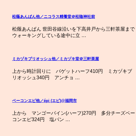
松蔭あんぱん他／ニコラス精養堂＠松陰神社前
松蔭あんぱん 世田谷線沿いを下高井戸から三軒茶屋まで
ウォーキングしている途中に立 …
ミカヅキブリオッシュ他／ミカヅキ堂＠三軒茶屋
上から時計回りに バゲットハーフ410円 ミカヅキブ
リオッシュ340円 アンチョ …
ベーコンエピ他／épi (エピ)@福岡市
上から マンゴーパイン(ハーフ)270円 多分チーズベー
コンエピ324円 塩パン …