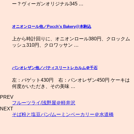
ー？ヴィーガンオリジナル345 …
オニオンロール他／Pocch’s Bakery@本駒込
上から時計回りに、オニオンロール380円、クロックム
ッシュ310円、クロワッサン …
パンオレザン他／パティスリートレカルム＠千石
左：バゲット430円 右：パンオレザン450円 ケーキは
何度かいただき、その美味 …
PREV
フルーツライ/浅野屋＠軽井沢
NEXT
そば粉と塩豆パン/ムーミンベーカリー＠水道橋