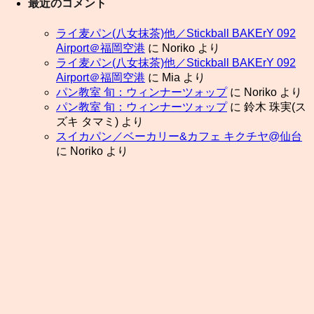
最近のコメント
ライ麦パン(八女抹茶)他／Stickball BAKErY 092
Airport＠福岡空港
に
Noriko
より
ライ麦パン(八女抹茶)他／Stickball BAKErY 092
Airport＠福岡空港
に
Mia
より
パン教室 旬：ウィンナーツォップ
に
Noriko
より
パン教室 旬：ウィンナーツォップ
に
鈴木 珠実(ス
ズキ タマミ)
より
スイカパン／ベーカリー&カフェ キクチヤ@仙台
に
Noriko
より