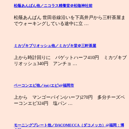
松蔭あんぱん他／ニコラス精養堂＠松陰神社前
松蔭あんぱん 世田谷線沿いを下高井戸から三軒茶屋ま
でウォーキングしている途中に立 …
ミカヅキブリオッシュ他／ミカヅキ堂＠三軒茶屋
上から時計回りに バゲットハーフ410円 ミカヅキブ
リオッシュ340円 アンチョ …
ベーコンエピ他／épi (エピ)@福岡市
上から マンゴーパイン(ハーフ)270円 多分チーズベ
ーコンエピ324円 塩パン …
モーニングプレート他／DACOMECCA（ダコメッカ）@福岡：博