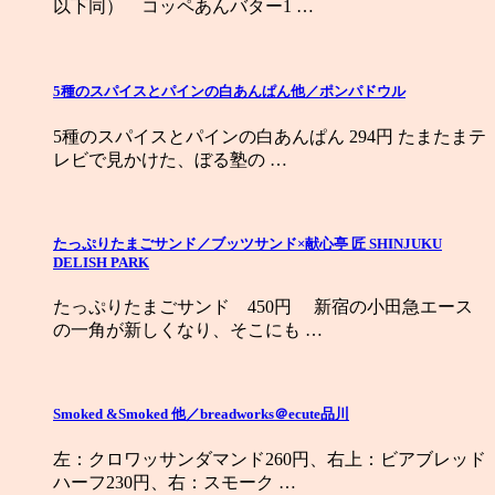
以下同） コッペあんバター1 …
5種のスパイスとパインの白あんぱん他／ポンパドウル
5種のスパイスとパインの白あんぱん 294円 たまたまテ
レビで見かけた、ぼる塾の …
たっぷりたまごサンド／ブッツサンド×献心亭 匠 SHINJUKU
DELISH PARK
たっぷりたまごサンド 450円 新宿の小田急エース
の一角が新しくなり、そこにも …
Smoked &Smoked 他／breadworks＠ecute品川
左：クロワッサンダマンド260円、右上：ビアブレッド
ハーフ230円、右：スモーク …