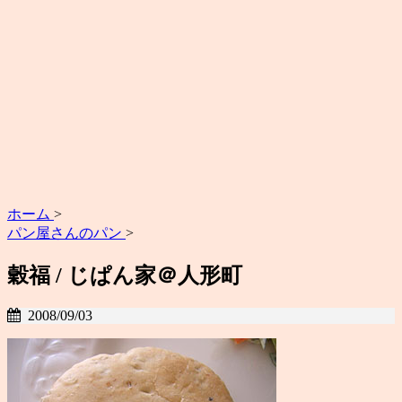
ホーム
>
パン屋さんのパン
>
穀福 / じぱん家＠人形町
2008/09/03