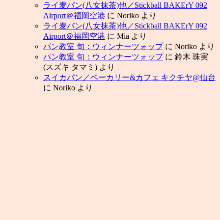
ライ麦パン(八女抹茶)他／Stickball BAKErY 092
Airport＠福岡空港
に
Noriko
より
ライ麦パン(八女抹茶)他／Stickball BAKErY 092
Airport＠福岡空港
に
Mia
より
パン教室 旬：ウィンナーツォップ
に
Noriko
より
パン教室 旬：ウィンナーツォップ
に
鈴木 珠実
(スズキ タマミ)
より
スイカパン／ベーカリー&カフェ キクチヤ@仙台
に
Noriko
より