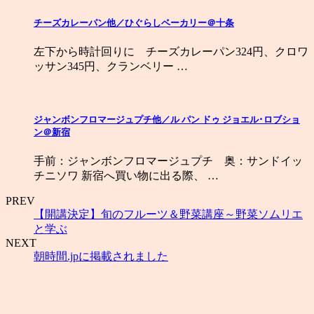
チーズカレーパン他／ひぐらしベーカリー＠十条
左下から時計回りに チーズカレーパン324円、クロワ
ッサン345円、クランベリー …
ジャンボンフロマージュプチ他／ル パン ドゥ ジョエル･ロブショ
ン＠新宿
手前：ジャンボンフロマージュプチ 奥：サンドイッ
チニソワ 新宿へ買い物に出る際、 …
PREV
【開講決定】旬のフルーツ＆野菜講座～野菜ソムリエ
と学ぶ
NEXT
朝時間.jpに掲載されました