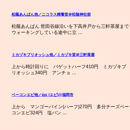
松蔭あんぱん他／ニコラス精養堂＠松陰神社前
松蔭あんぱん 世田谷線沿いを下高井戸から三軒茶屋まで
ウォーキングしている途中に立 …
ミカヅキブリオッシュ他／ミカヅキ堂＠三軒茶屋
上から時計回りに バゲットハーフ410円 ミカヅキブ
リオッシュ340円 アンチョ …
ベーコンエピ他／épi (エピ)@福岡市
上から マンゴーパイン(ハーフ)270円 多分チーズベー
コンエピ324円 塩パン …