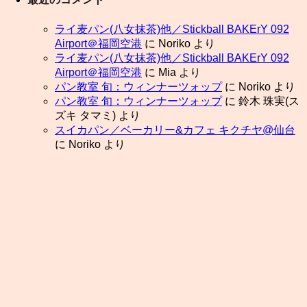
ライ麦パン(八女抹茶)他／Stickball BAKErY 092
Airport＠福岡空港
に
Noriko
より
ライ麦パン(八女抹茶)他／Stickball BAKErY 092
Airport＠福岡空港
に
Mia
より
パン教室 旬：ウィンナーツォップ
に
Noriko
より
パン教室 旬：ウィンナーツォップ
に
鈴木 珠実(ス
ズキ タマミ)
より
スイカパン／ベーカリー&カフェ キクチヤ@仙台
に
Noriko
より