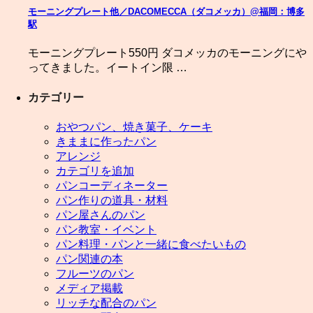
モーニングプレート他／DACOMECCA（ダコメッカ）@福岡：博多
駅
モーニングプレート550円 ダコメッカのモーニングにや
ってきました。イートイン限 …
カテゴリー
おやつパン、焼き菓子、ケーキ
きままに作ったパン
アレンジ
カテゴリを追加
パンコーディネーター
パン作りの道具・材料
パン屋さんのパン
パン教室・イベント
パン料理・パンと一緒に食べたいもの
パン関連の本
フルーツのパン
メディア掲載
リッチな配合のパン