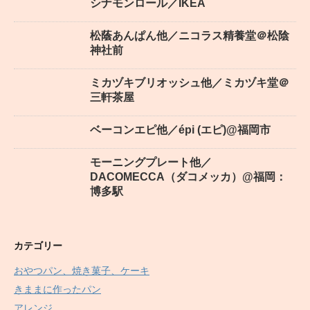
シナモンロール／IKEA
松蔭あんぱん他／ニコラス精養堂＠松陰
神社前
ミカヅキブリオッシュ他／ミカヅキ堂＠
三軒茶屋
ベーコンエピ他／épi (エピ)@福岡市
モーニングプレート他／
DACOMECCA（ダコメッカ）@福岡：
博多駅
カテゴリー
おやつパン、焼き菓子、ケーキ
きままに作ったパン
アレンジ