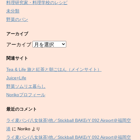
料理研究家・料理学校のレシピ
未分類
野菜のパン
アーカイブ
アーカイブ
関連サイト
Tea & Life 旅と紅茶と朝ごはん（メインサイト）
Juice+Life
野菜ソムリエ暮らし
Norikoプロフィール
最近のコメント
ライ麦パン(八女抹茶)他／Stickball BAKErY 092 Airport＠福岡空
港
に
Noriko
より
ライ麦パン(八女抹茶)他／Stickball BAKErY 092 Airport＠福岡空