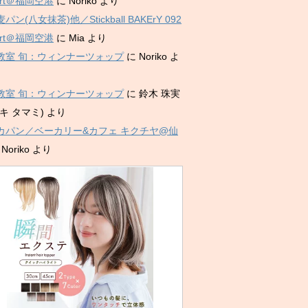
port＠福岡空港
に
Noriko
より
パン(八女抹茶)他／Stickball BAKErY 092
port＠福岡空港
に
Mia
より
教室 旬：ウィンナーツォップ
に
Noriko
よ
教室 旬：ウィンナーツォップ
に
鈴木 珠実
キ タマミ)
より
カパン／ベーカリー&カフェ キクチヤ@仙
に
Noriko
より