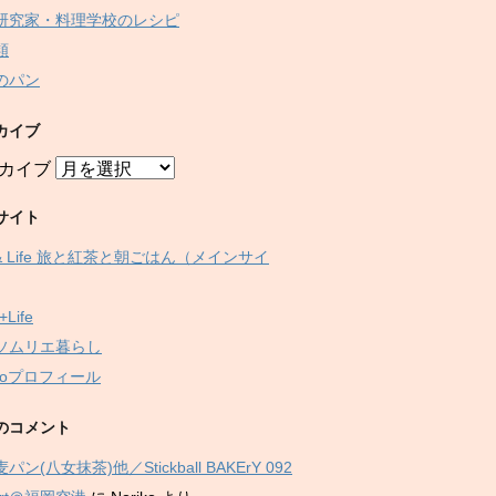
研究家・料理学校のレシピ
類
のパン
カイブ
カイブ
サイト
 & Life 旅と紅茶と朝ごはん（メインサイ
+Life
ソムリエ暮らし
ikoプロフィール
のコメント
パン(八女抹茶)他／Stickball BAKErY 092