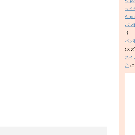
Air
ライ麦
Air
パン
り
パン
(スズ
スイ
台