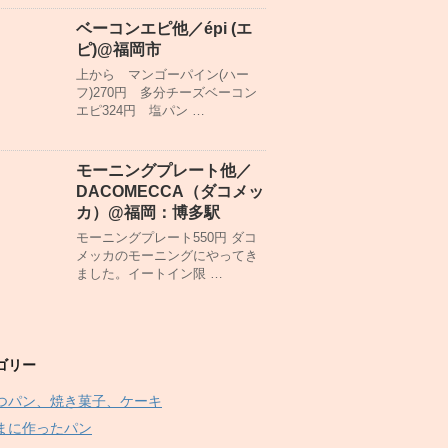
ベーコンエピ他／épi (エ
ピ)@福岡市
上から マンゴーパイン(ハー
フ)270円 多分チーズベーコン
エピ324円 塩パン …
モーニングプレート他／
DACOMECCA（ダコメッ
カ）@福岡：博多駅
モーニングプレート550円 ダコ
メッカのモーニングにやってき
ました。イートイン限 …
ゴリー
つパン、焼き菓子、ケーキ
まに作ったパン