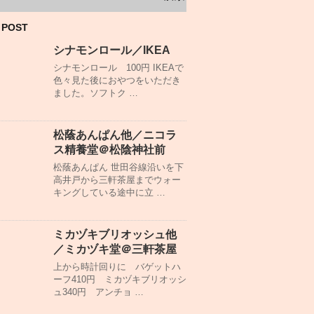
 POST
シナモンロール／IKEA
シナモンロール 100円 IKEAで
色々見た後におやつをいただき
ました。ソフトク …
松蔭あんぱん他／ニコラ
ス精養堂＠松陰神社前
松蔭あんぱん 世田谷線沿いを下
高井戸から三軒茶屋までウォー
キングしている途中に立 …
ミカヅキブリオッシュ他
／ミカヅキ堂＠三軒茶屋
上から時計回りに バゲットハ
ーフ410円 ミカヅキブリオッシ
ュ340円 アンチョ …