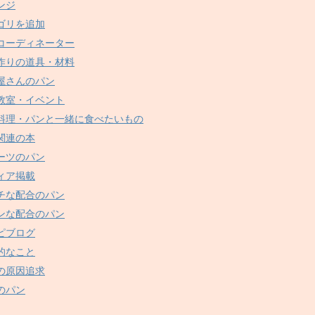
ンジ
ゴリを追加
コーディネーター
作りの道具・材料
屋さんのパン
教室・イベント
料理・パンと一緒に食べたいもの
関連の本
ーツのパン
ィア掲載
チな配合のパン
ンな配合のパン
ピブログ
的なこと
の原因追求
のパン