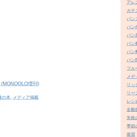
アレ
カテ
パン
パン
パン
パン
パン
パン
フル
メデ
 (MONOQLO増刊)
リッ
リー
連の本
,
メディア掲載
レシ
全般
失敗
季節
復習