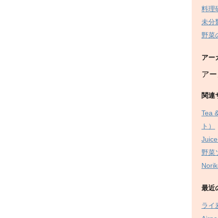
料理
未分
野菜
アー
アー
関連
Tea
ト）
Juice
野菜
Nor
最近
ライ麦