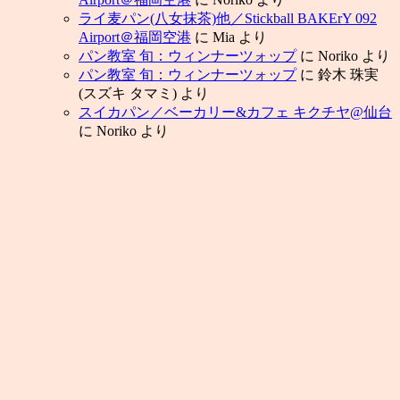
ライ麦パン(八女抹茶)他／Stickball BAKErY 092
Airport＠福岡空港
に
Mia
より
パン教室 旬：ウィンナーツォップ
に
Noriko
より
パン教室 旬：ウィンナーツォップ
に
鈴木 珠実
(スズキ タマミ)
より
スイカパン／ベーカリー&カフェ キクチヤ@仙台
に
Noriko
より