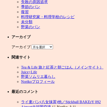
失敗の原因追求
季節のパン
復習
料理研究家・料理学校のレシピ
未分類
野菜のパン
アーカイブ
アーカイブ
関連サイト
Tea & Life 旅と紅茶と朝ごはん（メインサイト）
Juice+Life
野菜ソムリエ暮らし
Norikoプロフィール
最近のコメント
ライ麦パン(八女抹茶)他／Stickball BAKErY 092
Airport＠福岡空港
に
Noriko
より