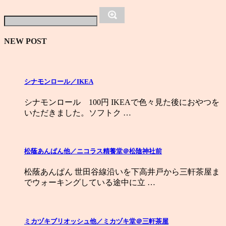
NEW POST
シナモンロール／IKEA
シナモンロール 100円 IKEAで色々見た後におやつを
いただきました。ソフトク …
松蔭あんぱん他／ニコラス精養堂＠松陰神社前
松蔭あんぱん 世田谷線沿いを下高井戸から三軒茶屋ま
でウォーキングしている途中に立 …
ミカヅキブリオッシュ他／ミカヅキ堂＠三軒茶屋