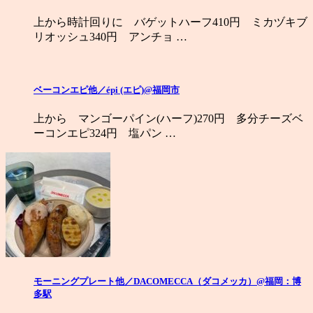
上から時計回りに バゲットハーフ410円 ミカヅキブ
リオッシュ340円 アンチョ …
ベーコンエピ他／épi (エピ)@福岡市
上から マンゴーパイン(ハーフ)270円 多分チーズベ
ーコンエピ324円 塩パン …
モーニングプレート他／DACOMECCA（ダコメッカ）@福岡：博
多駅