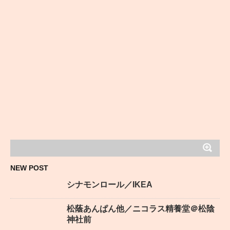
NEW POST
シナモンロール／IKEA
松蔭あんぱん他／ニコラス精養堂＠松陰
神社前