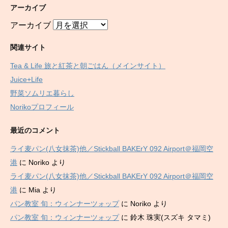
アーカイブ
アーカイブ
関連サイト
Tea & Life 旅と紅茶と朝ごはん（メインサイト）
Juice+Life
野菜ソムリエ暮らし
Norikoプロフィール
最近のコメント
ライ麦パン(八女抹茶)他／Stickball BAKErY 092 Airport＠福岡空
港
に
Noriko
より
ライ麦パン(八女抹茶)他／Stickball BAKErY 092 Airport＠福岡空
港
に
Mia
より
パン教室 旬：ウィンナーツォップ
に
Noriko
より
パン教室 旬：ウィンナーツォップ
に
鈴木 珠実(スズキ タマミ)