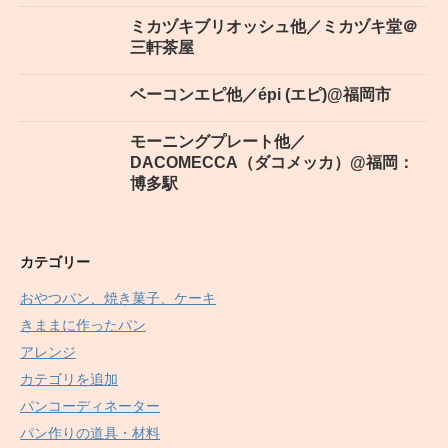
ミカヅキブリオッシュ他／ミカヅキ堂＠
三軒茶屋
ベーコンエピ他／épi (エピ)@福岡市
モーニングプレート他／
DACOMECCA（ダコメッカ）@福岡：
博多駅
カテゴリー
おやつパン、焼き菓子、ケーキ
きままに作ったパン
アレンジ
カテゴリを追加
パンコーディネーター
パン作りの道具・材料