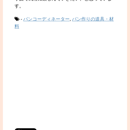
す。
-
パンコーディネーター
,
パン作りの道具・材
料