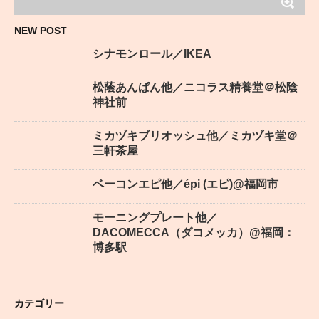
NEW POST
シナモンロール／IKEA
松蔭あんぱん他／ニコラス精養堂＠松陰
神社前
ミカヅキブリオッシュ他／ミカヅキ堂＠
三軒茶屋
ベーコンエピ他／épi (エピ)@福岡市
モーニングプレート他／
DACOMECCA（ダコメッカ）@福岡：
博多駅
カテゴリー