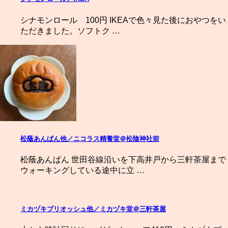
シナモンロール 100円 IKEAで色々見た後におやつをい
ただきました。ソフトク …
松蔭あんぱん他／ニコラス精養堂＠松陰神社前
松蔭あんぱん 世田谷線沿いを下高井戸から三軒茶屋まで
ウォーキングしている途中に立 …
ミカヅキブリオッシュ他／ミカヅキ堂＠三軒茶屋