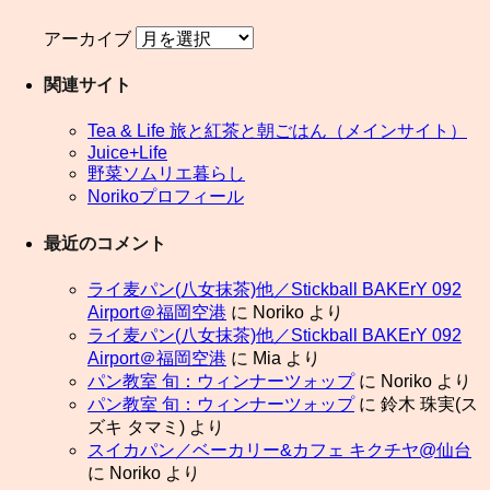
アーカイブ
関連サイト
Tea & Life 旅と紅茶と朝ごはん（メインサイト）
Juice+Life
野菜ソムリエ暮らし
Norikoプロフィール
最近のコメント
ライ麦パン(八女抹茶)他／Stickball BAKErY 092
Airport＠福岡空港
に
Noriko
より
ライ麦パン(八女抹茶)他／Stickball BAKErY 092
Airport＠福岡空港
に
Mia
より
パン教室 旬：ウィンナーツォップ
に
Noriko
より
パン教室 旬：ウィンナーツォップ
に
鈴木 珠実(ス
ズキ タマミ)
より
スイカパン／ベーカリー&カフェ キクチヤ@仙台
に
Noriko
より