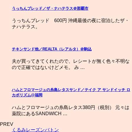
うっちんブレッド／ザ・ナハテラス＠那覇市
うっちんブレッド 600円 沖縄最後の夜に宿泊したザ・
ナハテラス。
チキンサンド他／REALTA（レアルタ）＠駒込
夫が買ってきてくれたので、レシートが無く色々不明な
ので正確ではないけどメモ。 み …
ハムとフロマージュの糸島レタスサンド／テイク ア サンドイッチ ロ
カボリズム@福岡
ハムとフロマージュの糸島レタス380円（税別） 元々は
薬院にあるSANDWICH …
PREV
くるみレーズンバトン