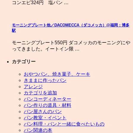
コンエピ324円 塩パン …
モーニングプレート他／DACOMECCA（ダコメッカ）@福岡：博多
駅
モーニングプレート550円 ダコメッカのモーニングにや
ってきました。イートイン限 …
カテゴリー
おやつパン、焼き菓子、ケーキ
きままに作ったパン
アレンジ
カテゴリを追加
パンコーディネーター
パン作りの道具・材料
パン屋さんのパン
パン教室・イベント
パン料理・パンと一緒に食べたいもの
パン関連の本