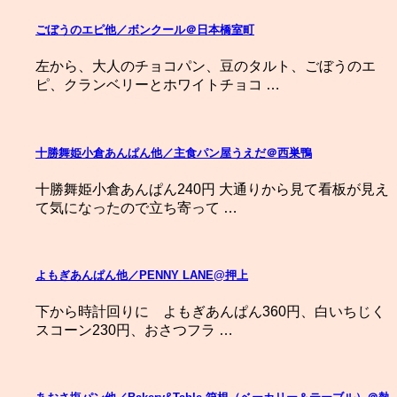
ごぼうのエピ他／ボンクール＠日本橋室町
左から、大人のチョコパン、豆のタルト、ごぼうのエ
ピ、クランベリーとホワイトチョコ …
十勝舞姫小倉あんぱん他／主食パン屋うえだ＠西巣鴨
十勝舞姫小倉あんぱん240円 大通りから見て看板が見え
て気になったので立ち寄って …
よもぎあんぱん他／PENNY LANE@押上
下から時計回りに よもぎあんぱん360円、白いちじく
スコーン230円、おさつフラ …