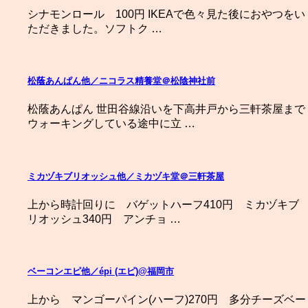
シナモンロール 100円 IKEAで色々見た後におやつをい
ただきました。ソフトク …
松蔭あんぱん他／ニコラス精養堂＠松陰神社前
松蔭あんぱん 世田谷線沿いを下高井戸から三軒茶屋まで
ウォーキングしている途中に立 …
ミカヅキブリオッシュ他／ミカヅキ堂＠三軒茶屋
上から時計回りに バゲットハーフ410円 ミカヅキブ
リオッシュ340円 アンチョ …
ベーコンエピ他／épi (エピ)@福岡市
上から マンゴーパイン(ハーフ)270円 多分チーズベー