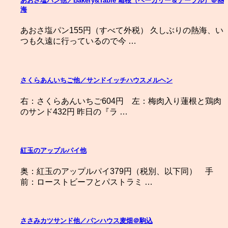
あおさ塩パン他／Bakery&Table 箱根（ベーカリー＆テーブル）＠熱
海
あおさ塩パン155円（すべて外税） 久しぶりの熱海、い
つも久遠に行っているので今 …
さくらあんいちご他／サンドイッチハウスメルヘン
右：さくらあんいちご604円 左：梅肉入り蓮根と鶏肉
のサンド432円 昨日の『ラ …
紅玉のアップルパイ他
奥：紅玉のアップルパイ379円（税別、以下同） 手
前：ローストビーフとパストラミ …
ささみカツサンド他／パンハウス麦畑＠駒込