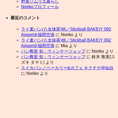
野菜ソムリエ暮らし
Norikoプロフィール
最近のコメント
ライ麦パン(八女抹茶)他／Stickball BAKErY 092
Airport＠福岡空港
に
Noriko
より
ライ麦パン(八女抹茶)他／Stickball BAKErY 092
Airport＠福岡空港
に
Mia
より
パン教室 旬：ウィンナーツォップ
に
Noriko
より
パン教室 旬：ウィンナーツォップ
に
鈴木 珠実(ス
ズキ タマミ)
より
スイカパン／ベーカリー&カフェ キクチヤ@仙台
に
Noriko
より