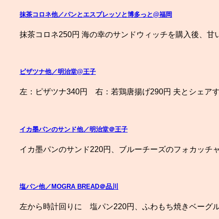
抹茶コロネ他／パンとエスプレッソと博多っと@福岡
抹茶コロネ250円 海の幸のサンドウィッチを購入後、甘
ピザツナ他／明治堂@王子
左：ピザツナ340円 右：若鶏唐揚げ290円 夫とシェア
イカ墨パンのサンド他／明治堂＠王子
イカ墨パンのサンド220円、ブルーチーズのフォカッチャ
塩パン他／MOGRA BREAD＠品川
左から時計回りに 塩パン220円、ふわもち焼きベーグル3