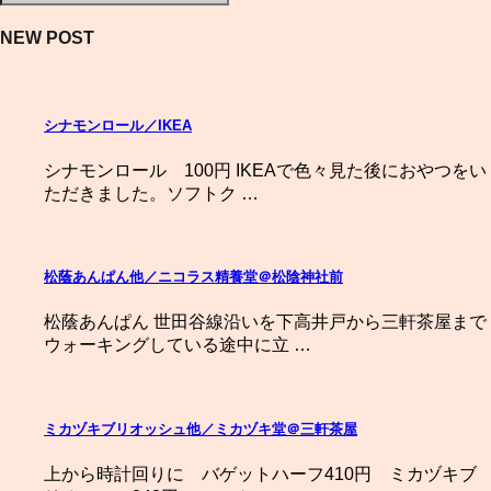
NEW POST
シナモンロール／IKEA
シナモンロール 100円 IKEAで色々見た後におやつをい
ただきました。ソフトク …
松蔭あんぱん他／ニコラス精養堂＠松陰神社前
松蔭あんぱん 世田谷線沿いを下高井戸から三軒茶屋まで
ウォーキングしている途中に立 …
ミカヅキブリオッシュ他／ミカヅキ堂＠三軒茶屋
上から時計回りに バゲットハーフ410円 ミカヅキブ