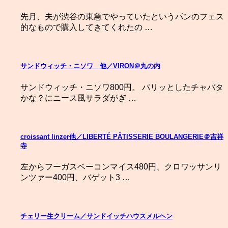
先月、夫が渋谷の東急でやっていたというパンのフェス
的なもので購入してきてくれたの …
サンドウィッチ・ニソワ 他／VIRON＠丸の内
サンドウィッチ・ニソワ800円。 パリッとしたチャバタ
かな？にニース風サラダがぎ …
croissant linzer他／LIBERTÉ PÂTISSERIE BOULANGERIE＠吉祥
寺
左からフーガスベーコンマイス480円、クロワッサンリ
ンツァー400円、バゲット3 …
チェリー生クリーム／サンドイッチハウスメルヘン