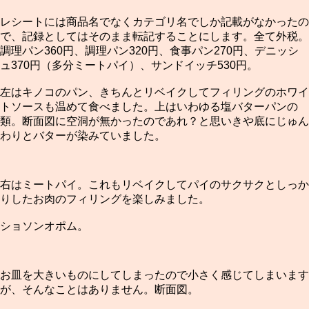
レシートには商品名でなくカテゴリ名でしか記載がなかったの
で、記録としてはそのまま転記することにします。全て外税。
調理パン360円、調理パン320円、食事パン270円、デニッシ
ュ370円（多分ミートパイ）、サンドイッチ530円。
左はキノコのパン、きちんとリベイクしてフィリングのホワイ
トソースも温めて食べました。上はいわゆる塩バターパンの
類。断面図に空洞が無かったのであれ？と思いきや底にじゅん
わりとバターが染みていました。
右はミートパイ。これもリベイクしてパイのサクサクとしっか
りしたお肉のフィリングを楽しみました。
ショソンオポム。
お皿を大きいものにしてしまったので小さく感じてしまいます
が、そんなことはありません。断面図。