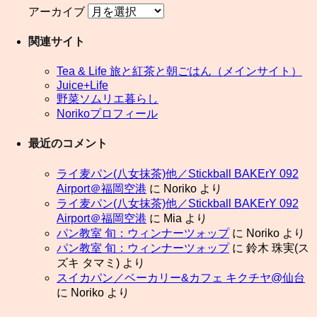
アーカイブ
関連サイト
Tea & Life 旅と紅茶と朝ごはん（メインサイト）
Juice+Life
野菜ソムリエ暮らし
Norikoプロフィール
最近のコメント
ライ麦パン(八女抹茶)他／Stickball BAKErY 092
Airport＠福岡空港
に
Noriko
より
ライ麦パン(八女抹茶)他／Stickball BAKErY 092
Airport＠福岡空港
に
Mia
より
パン教室 旬：ウィンナーツォップ
に
Noriko
より
パン教室 旬：ウィンナーツォップ
に
鈴木 珠実(ス
ズキ タマミ)
より
スイカパン／ベーカリー&カフェ キクチヤ@仙台
に
Noriko
より