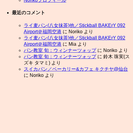
Norikoプロフィール
最近のコメント
ライ麦パン(八女抹茶)他／Stickball BAKErY 092
Airport＠福岡空港
に
Noriko
より
ライ麦パン(八女抹茶)他／Stickball BAKErY 092
Airport＠福岡空港
に
Mia
より
パン教室 旬：ウィンナーツォップ
に
Noriko
より
パン教室 旬：ウィンナーツォップ
に
鈴木 珠実(ス
ズキ タマミ)
より
スイカパン／ベーカリー&カフェ キクチヤ@仙台
に
Noriko
より