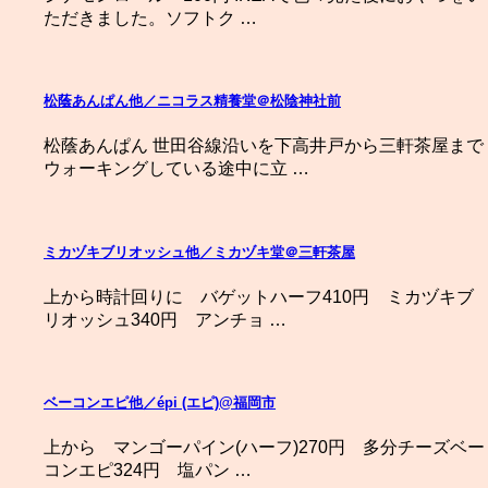
ただきました。ソフトク …
松蔭あんぱん他／ニコラス精養堂＠松陰神社前
松蔭あんぱん 世田谷線沿いを下高井戸から三軒茶屋まで
ウォーキングしている途中に立 …
ミカヅキブリオッシュ他／ミカヅキ堂＠三軒茶屋
上から時計回りに バゲットハーフ410円 ミカヅキブ
リオッシュ340円 アンチョ …
ベーコンエピ他／épi (エピ)@福岡市
上から マンゴーパイン(ハーフ)270円 多分チーズベー
コンエピ324円 塩パン …