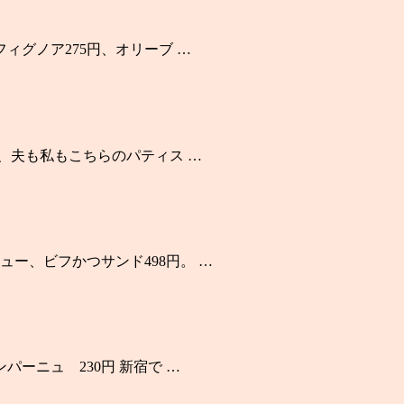
ィグノア275円、オリーブ …
際、夫も私もこちらのパティス …
ー、ビフかつサンド498円。 …
ーニュ 230円 新宿で …