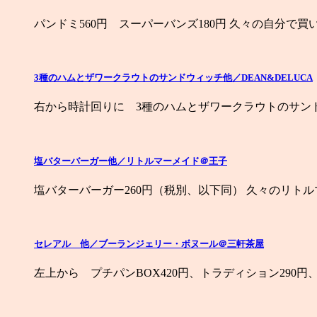
パンドミ560円 スーパーバンズ180円 久々の自分で買
3種のハムとザワークラウトのサンドウィッチ他／DEAN&DELUCA
右から時計回りに 3種のハムとザワークラウトのサンド
塩バターバーガー他／リトルマーメイド＠王子
塩バターバーガー260円（税別、以下同） 久々のリト
セレアル 他／ブーランジェリー・ボヌール＠三軒茶屋
左上から プチパンBOX420円、トラディション290円、