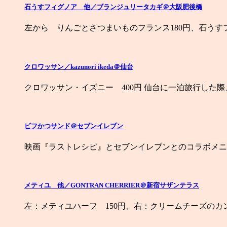
石うすフィグノア 他／ブランジュリータカギ＠大阪肥後橋
左から りんごとさつまいものフランス180円、石うすフ
クロワッサン／kazunori ikeda＠仙台
クロワッサン・イズニー 400円 仙台に一泊旅行した
ビフかつサンド＠セブンイレブン
映画『ラストレシピ』とセブンイレブンとのコラボメニュ
メティユ 他／GONTRAN CHERRIER＠新宿サザンテラス
左：メティユハーフ 150円、右：クリームチーズのカンパ