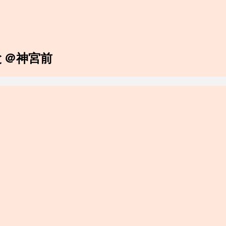
と＠神宮前