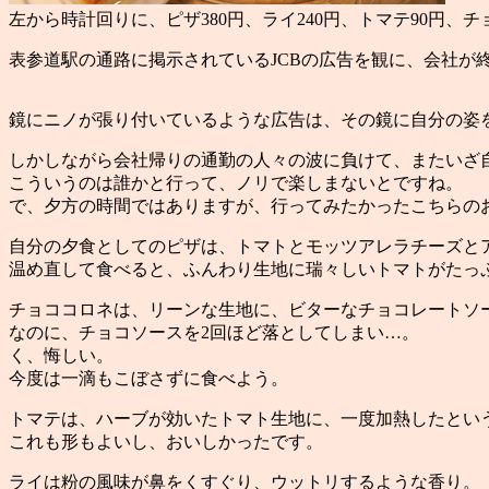
左から時計回りに、ピザ380円、ライ240円、トマテ90円、チ
表参道駅の通路に掲示されているJCBの広告を観に、会社が
鏡にニノが張り付いているような広告は、その鏡に自分の姿
しかしながら会社帰りの通勤の人々の波に負けて、またいざ
こういうのは誰かと行って、ノリで楽しまないとですね。
で、夕方の時間ではありますが、行ってみたかったこちらの
自分の夕食としてのピザは、トマトとモッツアレラチーズと
温め直して食べると、ふんわり生地に瑞々しいトマトがたっ
チョココロネは、リーンな生地に、ビターなチョコレートソ
なのに、チョコソースを2回ほど落としてしまい…。
く、悔しい。
今度は一滴もこぼさずに食べよう。
トマテは、ハーブが効いたトマト生地に、一度加熱したとい
これも形もよいし、おいしかったです。
ライは粉の風味が鼻をくすぐり、ウットリするような香り。