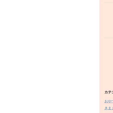
カテ
おや
きま