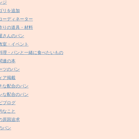
ンジ
ゴリを追加
コーディネーター
作りの道具・材料
屋さんのパン
教室・イベント
料理・パンと一緒に食べたいもの
関連の本
ーツのパン
ィア掲載
チな配合のパン
ンな配合のパン
ピブログ
的なこと
の原因追求
のパン