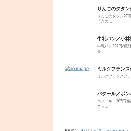
りんごのタタン
りんごのタタン27
『きの …
牛乳パン／小林
牛乳パン297円(
長 …
ミルクフランス
ミルクフランスと、
バタール／ポン
バタール 367円
ころ …
PREV
セザム他/La vie Ex