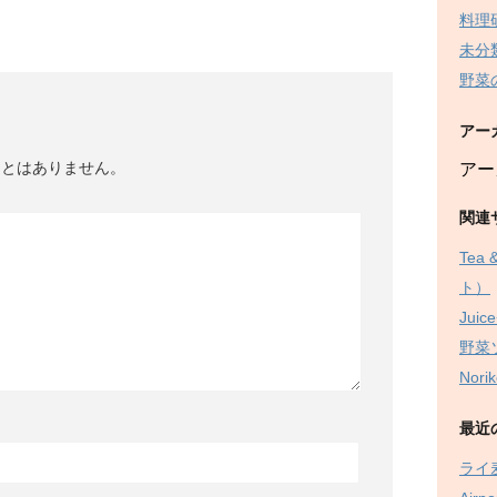
料理
未分
野菜
アー
ことはありません。
アー
関連
Tea
ト）
Juice
野菜
Nor
最近
ライ麦