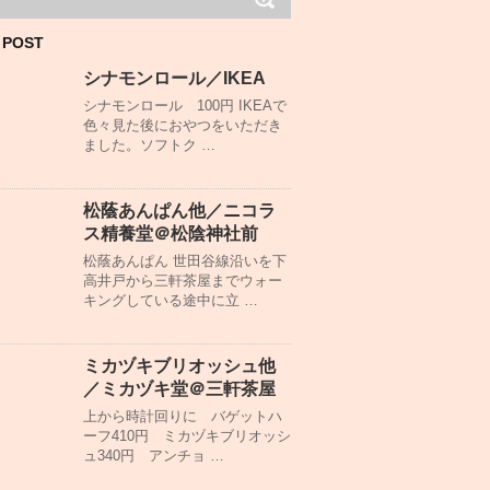
 POST
シナモンロール／IKEA
シナモンロール 100円 IKEAで
色々見た後におやつをいただき
ました。ソフトク …
松蔭あんぱん他／ニコラ
ス精養堂＠松陰神社前
松蔭あんぱん 世田谷線沿いを下
高井戸から三軒茶屋までウォー
キングしている途中に立 …
ミカヅキブリオッシュ他
／ミカヅキ堂＠三軒茶屋
上から時計回りに バゲットハ
ーフ410円 ミカヅキブリオッシ
ュ340円 アンチョ …