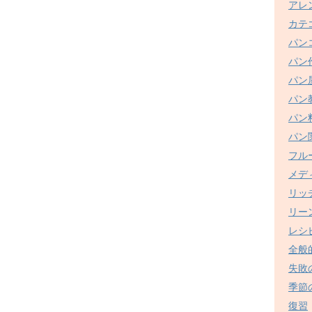
アレ
カテ
パン
パン
パン
パン
パン
パン
フル
メデ
リッ
リー
レシ
全般
失敗
季節
復習