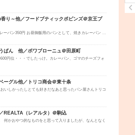
春の香り～他／フードブティックポピンズ＠京王プ
、カレーパン350円 お昼御飯用のパンとして、焼きカレーパン …
うぱん 他／ボワブローニュ＠田原町
600円位・・・でしたっけ。カレーパン、ゴマのチーズフォ
ベーグル他／トリコ商会＠東十条
、おいしかったしとても好きだなあと思ったパン屋さんトリコ
／REALTA（レアルタ）＠駒込
円。 何かおやつ的なものをと思って入りましたが、なんとなく