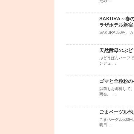
ため …
SAKURA～
ラザホテル新宿
SAKURA350円
天然酵母のぶど
ぶどうぱんハーフで
ンデュ …
ゴマと全粒粉の
以前もお邪魔して
商会。 …
ごまベーグル他
ごまベーグル500
明日 …