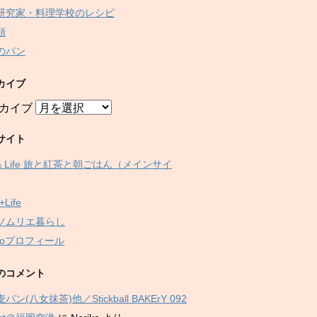
研究家・料理学校のレシピ
類
のパン
カイブ
カイブ
サイト
 & Life 旅と紅茶と朝ごはん（メインサイ
+Life
ソムリエ暮らし
ikoプロフィール
のコメント
パン(八女抹茶)他／Stickball BAKErY 092