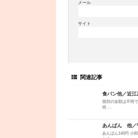
メール
サイト
関連記事
食パン他／近江
個別の金額は不明で
焼 …
あんぱん 他／
あんぱん140円 