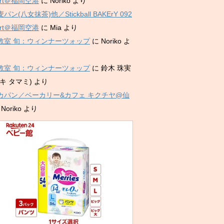
port＠福岡空港
に
Noriko
より
パン(八女抹茶)他／Stickball BAKErY 092
port＠福岡空港
に
Mia
より
教室 旬：ウィンナーツォップ
に
Noriko
よ
教室 旬：ウィンナーツォップ
に
鈴木 珠実
キ タマミ)
より
カパン／ベーカリー&カフェ キクチヤ@仙
に
Noriko
より