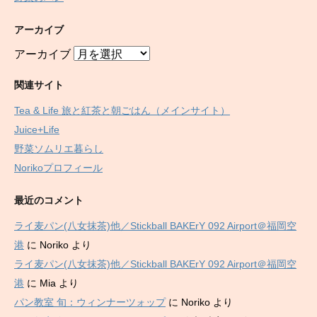
アーカイブ
アーカイブ
関連サイト
Tea & Life 旅と紅茶と朝ごはん（メインサイト）
Juice+Life
野菜ソムリエ暮らし
Norikoプロフィール
最近のコメント
ライ麦パン(八女抹茶)他／Stickball BAKErY 092 Airport＠福岡空
港
に
Noriko
より
ライ麦パン(八女抹茶)他／Stickball BAKErY 092 Airport＠福岡空
港
に
Mia
より
パン教室 旬：ウィンナーツォップ
に
Noriko
より