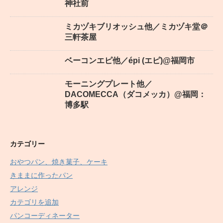
神社前
ミカヅキブリオッシュ他／ミカヅキ堂＠
三軒茶屋
ベーコンエピ他／épi (エピ)@福岡市
モーニングプレート他／
DACOMECCA（ダコメッカ）@福岡：
博多駅
カテゴリー
おやつパン、焼き菓子、ケーキ
きままに作ったパン
アレンジ
カテゴリを追加
パンコーディネーター