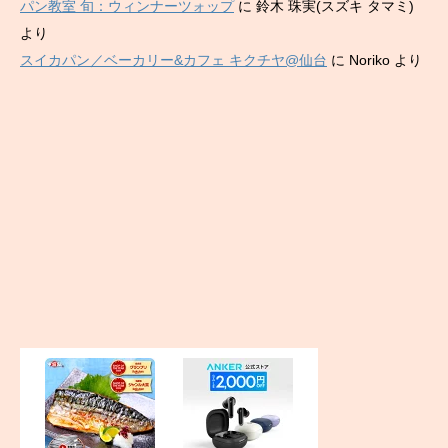
パン教室 旬：ウィンナーツォップ
に
鈴木 珠実(スズキ タマミ)
より
スイカパン／ベーカリー&カフェ キクチヤ@仙台
に
Noriko
より