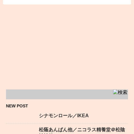
NEW POST
シナモンロール／IKEA
松蔭あんぱん他／ニコラス精養堂＠松陰