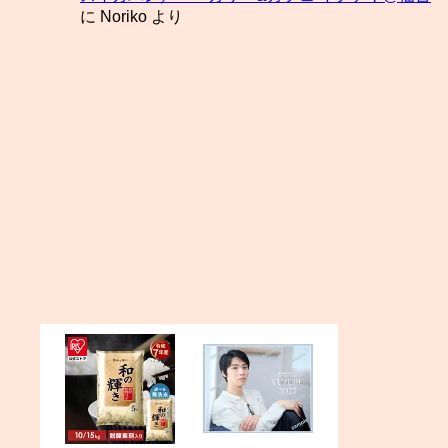
に
Noriko
より