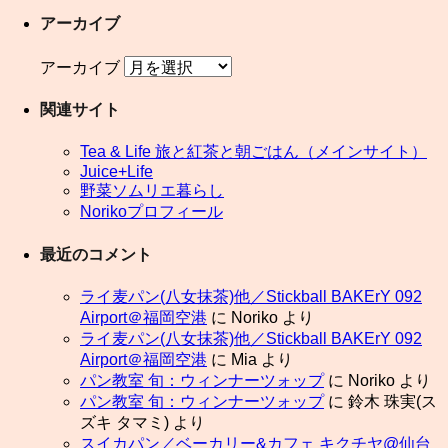
アーカイブ
アーカイブ
関連サイト
Tea & Life 旅と紅茶と朝ごはん（メインサイト）
Juice+Life
野菜ソムリエ暮らし
Norikoプロフィール
最近のコメント
ライ麦パン(八女抹茶)他／Stickball BAKErY 092
Airport＠福岡空港
に
Noriko
より
ライ麦パン(八女抹茶)他／Stickball BAKErY 092
Airport＠福岡空港
に
Mia
より
パン教室 旬：ウィンナーツォップ
に
Noriko
より
パン教室 旬：ウィンナーツォップ
に
鈴木 珠実(ス
ズキ タマミ)
より
スイカパン／ベーカリー&カフェ キクチヤ@仙台