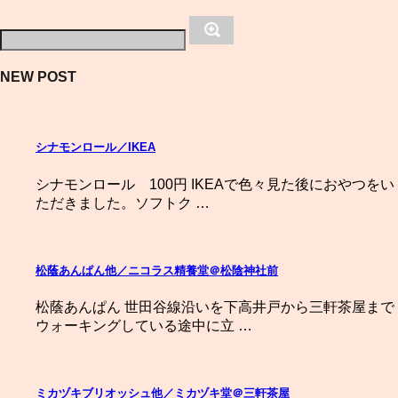
NEW POST
シナモンロール／IKEA
シナモンロール 100円 IKEAで色々見た後におやつをい
ただきました。ソフトク …
松蔭あんぱん他／ニコラス精養堂＠松陰神社前
松蔭あんぱん 世田谷線沿いを下高井戸から三軒茶屋まで
ウォーキングしている途中に立 …
ミカヅキブリオッシュ他／ミカヅキ堂＠三軒茶屋