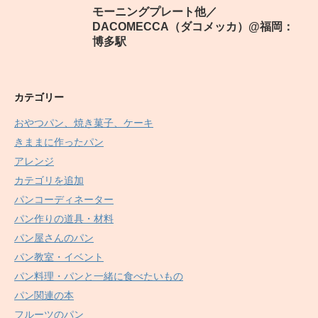
モーニングプレート他／
DACOMECCA（ダコメッカ）@福岡：
博多駅
カテゴリー
おやつパン、焼き菓子、ケーキ
きままに作ったパン
アレンジ
カテゴリを追加
パンコーディネーター
パン作りの道具・材料
パン屋さんのパン
パン教室・イベント
パン料理・パンと一緒に食べたいもの
パン関連の本
フルーツのパン