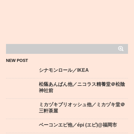
NEW POST
シナモンロール／IKEA
松蔭あんぱん他／ニコラス精養堂＠松陰
神社前
ミカヅキブリオッシュ他／ミカヅキ堂＠
三軒茶屋
ベーコンエピ他／épi (エピ)@福岡市