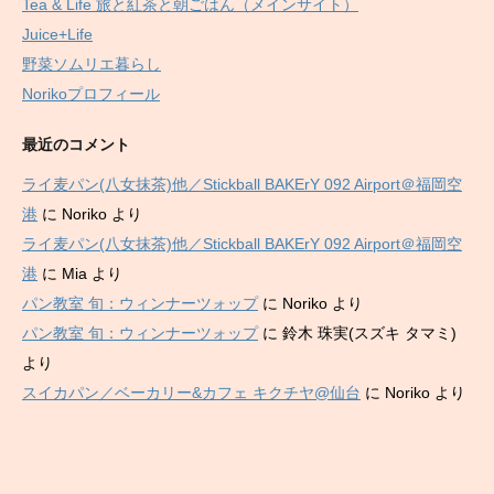
Tea & Life 旅と紅茶と朝ごはん（メインサイト）
Juice+Life
野菜ソムリエ暮らし
Norikoプロフィール
最近のコメント
ライ麦パン(八女抹茶)他／Stickball BAKErY 092 Airport＠福岡空
港
に
Noriko
より
ライ麦パン(八女抹茶)他／Stickball BAKErY 092 Airport＠福岡空
港
に
Mia
より
パン教室 旬：ウィンナーツォップ
に
Noriko
より
パン教室 旬：ウィンナーツォップ
に
鈴木 珠実(スズキ タマミ)
より
スイカパン／ベーカリー&カフェ キクチヤ@仙台
に
Noriko
より